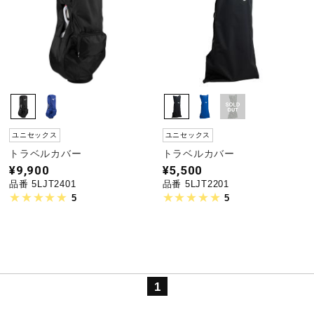
野球
ゴルフ
ユニセックス
ユニセックス
スイム
トラベルカバー
トラベルカバー
¥9,900
¥5,500
品番 5LJT2401
品番 5LJT2201
バレーボール
5
5
テニス／ソフトテニス
1
バドミントン