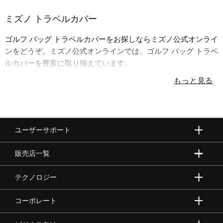
ミズノ トラベルカバー
陸上競技
ゴルフ バッグ トラベルカバーをお探しならミズノ公式オンライ
ンをどうぞ。ミズノ公式オンラインでは、ゴルフ バッグ トラベ
卓球
ルカバーを豊富に取り揃えています。
ソフトボール
ユーザーサポート
柔道
販売店一覧
ウィンタースポーツ
テクノロジー
コーポレート
ワーキング