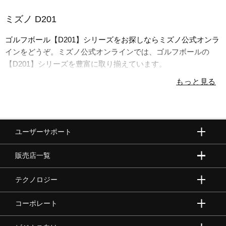
ミズノ D201
陸上競技
ゴルフボール【D201】シリーズをお探しならミズノ公式オンラ
インをどうぞ。ミズノ公式オンラインでは、ゴルフボールの
卓球
【D201】シリーズを豊富に取り揃えています。
ソフトボール
ユーザーサポート
柔道
販売店一覧
ウィンタースポーツ
テクノロジー
コーポレート
ワーキング