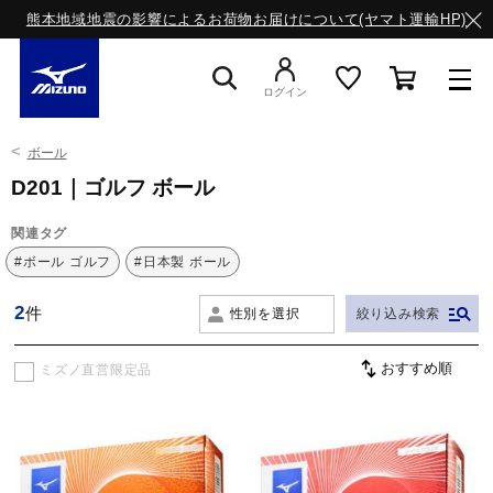
熊本地域地震の影響によるお荷物お届けについて(ヤマト運輸HP)
ログイン
ボール
スニーカー
D201｜ゴルフ ボール
関連タグ
ライフスタイルウエア
#ボール ゴルフ
#日本製 ボール
2
件
性別を選択
絞り込み検索
ランニング
ミズノ直営限定品
サッカー／フットサル
トレーニング