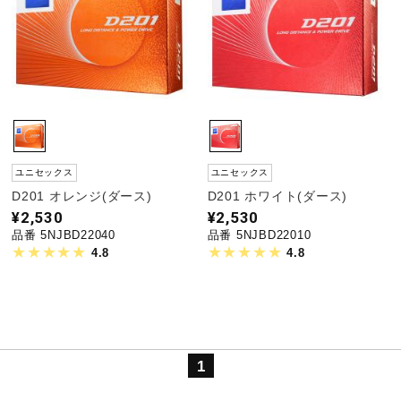
野球
ゴルフ
ユニセックス
ユニセックス
スイム
D201 オレンジ(ダース)
D201 ホワイト(ダース)
¥2,530
¥2,530
品番 5NJBD22040
品番 5NJBD22010
バレーボール
4.8
4.8
テニス／ソフトテニス
1
バドミントン