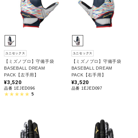
陸上競技
卓球
ユニセックス
ユニセックス
ソフトボール
【ミズノプロ】守備手袋
【ミズノプロ】守備手袋
BASEBALL DREAM
BASEBALL DREAM
PACK【左手用】
PACK【右手用】
柔道
¥3,520
¥3,520
品番 1EJED096
品番 1EJED097
5
ウィンタースポーツ
ワーキング