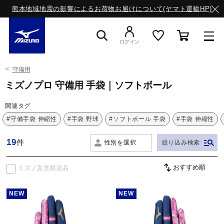
熊本地域地震の影響によるお荷物お届けについて(ヤマト運輸HP)
ログイン
守備用
スニーカー
ミズノプロ 守備用 手袋｜ソフトボール
関連タグ
ライフスタイルウエア
#守備手袋 伸縮性
#手袋 野球
#ソフトボール 手袋
#手袋 伸縮性
19
件
性別を選択
絞り込み検索
ランニング
ミズノ直営限定品
サッカー／フットサル
NEW
NEW
トレーニング