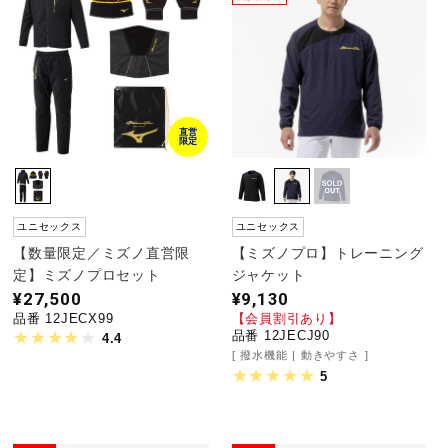
ウォーキングシューズ
ライフスタイルグッズ
直営
限定
インナー
ユニセックス
ユニセックス
寝具／ミズノスリープ
【数量限定／ミズノ直営限
【ミズノプロ】トレーニング
定】ミズノプロセット
ジャケット
¥27,500
¥9,130
品番 12JECX99
【会員割引あり】
アウトドア／レイン
品番 12JECJ90
4.4
撥水機能
動きやすさ
5
サポーター