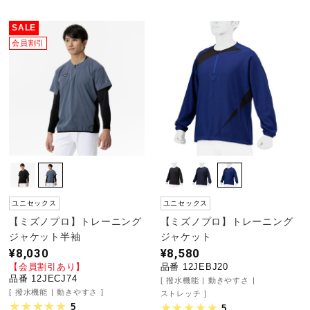
サポート
SALE
会員割引
直営店一覧
取扱店一覧
ユニセックス
ユニセックス
【ミズノプロ】トレーニング
【ミズノプロ】トレーニング
ジャケット半袖
ジャケット
¥8,030
¥8,580
【会員割引あり】
品番 12JEBJ20
品番 12JECJ74
撥水機能
動きやすさ
撥水機能
動きやすさ
ストレッチ
5
5