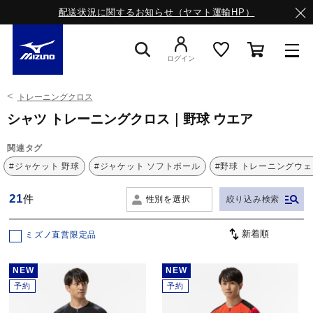
配送状況に関するお知らせ（ヤマト運輸HP）
ログイン
トレーニングクロス
スニーカー
シャツ トレーニングクロス｜野球 ウエア
関連タグ
ライフスタイルウエア
#ジャケット 野球
#ジャケット ソフトボール
#野球 トレーニングウェ
21
件
性別を選択
絞り込み検索
ランニング
ミズノ直営限定品
サッカー／フットサル
NEW
NEW
予約
予約
トレーニング