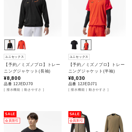
野球
ゴルフ
ユニセックス
ユニセックス
スイム
【予約／ミズノプロ】トレー
【予約／ミズノプロ】トレー
ニングジャケット(長袖)
ニングジャケット(半袖)
¥8,800
¥8,030
バレーボール
品番 12JEDJ70
品番 12JEDJ71
撥水機能
動きやすさ
撥水機能
動きやすさ
テニス／ソフトテニス
SALE
SALE
会員割引
会員割引
バドミントン