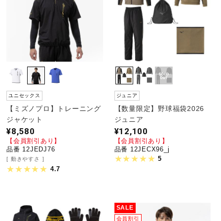
陸上競技
卓球
ソフトボール
ユニセックス
ジュニア
【ミズノプロ】トレーニング
【数量限定】野球福袋2026
ジャケット
ジュニア
柔道
¥8,580
¥12,100
【会員割引あり】
【会員割引あり】
品番 12JEDJ76
品番 12JECX96_j
5
動きやすさ
ウィンタースポーツ
4.7
ワーキング
SALE
会員割引