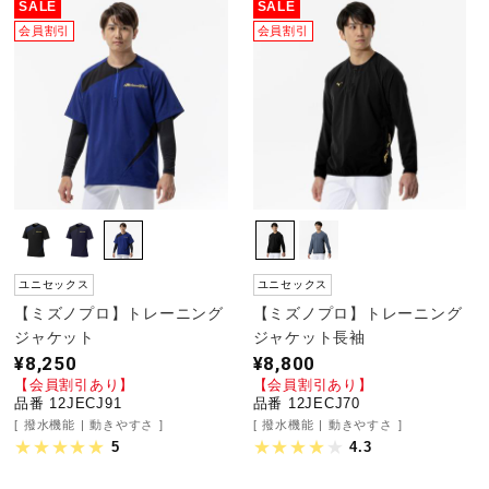
SALE
SALE
健康／エクササイズ
会員割引
会員割引
ジュニア／キッズ
メディカル
コラボ／ライセンス
ユニセックス
ユニセックス
【ミズノプロ】トレーニング
【ミズノプロ】トレーニング
ジャケット
ジャケット長袖
セール
¥8,250
¥8,800
【会員割引あり】
【会員割引あり】
品番 12JECJ91
品番 12JECJ70
その他
撥水機能
動きやすさ
撥水機能
動きやすさ
5
4.3