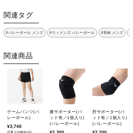
サポート
底面温度120℃を限度としてアイロ
関連タグ
ン仕上げができる
直営店一覧
#バレーボール メンズ
#ウィメンズ バレーボール
#長袖 メンズ
#
取扱店一覧
関連商品
ドライクリーニング禁止
弱い操作によるウエットクリーニン
グができる
ゲームパンツ(バ
膝サポーター(パ
肘サポーター(パ
レーボール)
ッド有／1個入り)
ッド有／1個入り)
(バレーボール)
(バレーボール)
¥3,740
サイズ
¥2,200
¥2,200
品番 V2MBB202