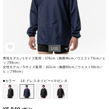
野球
ゴルフ
1/11
スイム
男性モデル／Lサイズ着用：176cm（胸囲96cm／ウエスト73cm／ヒ
ップ89cm）
バレーボール
女性モデル／Sサイズ着用：162cm（胸囲83cm／ウエスト59cm／
ヒップ86cm）
■カラー
14:ドレスネイビー×マゼンタ
テニス／ソフトテニス
バドミントン