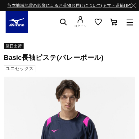
熊本地域地震の影響によるお荷物お届けについて(ヤマト運輸HP)
ログイン
スニーカー
翌日出荷
Basic長袖ピステ(バレーボール)
ライフスタイルウエア
ユニセックス
ランニング
サッカー／フットサル
トレーニング