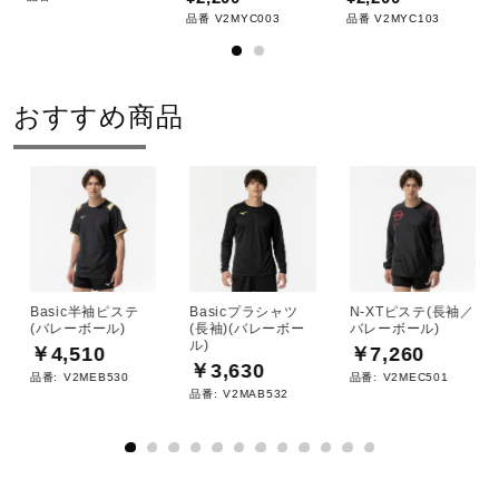
品番 V2MYC003
品番 V2MYC103
14、96：S、M、L、XL、2XL
09、95：S、M、L、XL、2XL、3XL
おすすめ商品
カラー
09：ブラック×ホワイト
14：ドレスネイビー×マゼンタ
95：ブラック×ゴールド
96：ブラック×チャイニーズレッド
Basic半袖ピステ
Basicプラシャツ
N-XTピステ(長袖／
(バレーボール)
(長袖)(バレーボー
バレーボール)
素材
ル)
￥4,510
￥7,260
￥3,630
品番:
V2MEB530
品番:
V2MEC501
品番:
V2MAB532
本体：ポリエステル100％
バインダー部：ナイロン93％、ポリウレタン7％
原産国