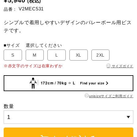
¥5,940
(税込)
V2MEC531
品番：
陸上競技
シンプルで着用しやすいデザインのバレーボール用ピス
テです。
卓球
■サイズ
選択してください
S
M
L
XL
2XL
ソフトボール
?
※赤文字のサイズは在庫わずか
サイズガイド
柔道
172cm / 70kg
L
Find your size
?
unisizeサイズご利用ガイド
ウィンタースポーツ
数量
ワーキング