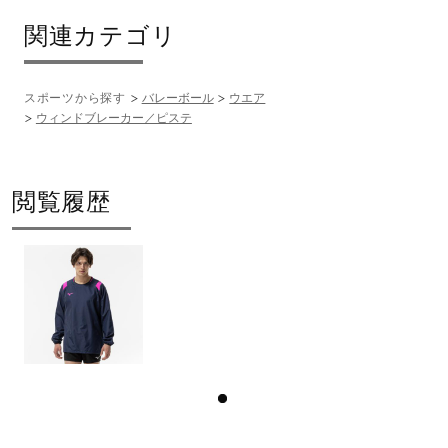
関連カテゴリ
インドネシア製
スポーツから探す
バレーボール
ウエア
発売シーズン
ウィンドブレーカー／ピステ
2025年秋冬
閲覧履歴