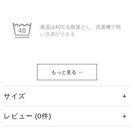
健康／エクササイズ
液温は40℃を限度とし、洗濯機で弱
ジュニア／キッズ
い洗濯ができる
メディカル
塩素系及び酸素系漂白剤の使用禁止
コラボ／ライセンス
セール
サイズ
タンブル乾燥禁止
レビュー (0件)
その他