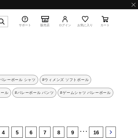
サポート
販売店
ログイン
お気に入り
カート
特集
#バレーボール シャツ
#ウィメンズ ソフトボール
ボール
#バレーボール パンツ
#ゲームシャツ バレーボール
WAVE PROPHECY 13.2
･･･
4
5
6
7
8
9
16