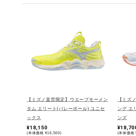
テニス／ソフトテニス
バドミントン
陸上競技
卓球
ソフトボール
柔道
ウィンタースポーツ
ワーキング
ウォーキングシューズ
【ミズノ直営限定】ウエーブモーメン
【ミズ
ライフスタイルグッズ
タム エリート(バレーボール) ユニセ
ング エ
インナー
ックス
ンズ
¥18,150
¥18,70
寝具／ミズノスリープ
(本体価格 ¥16,500)
(本体価格 ¥