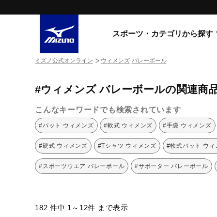
スポーツ・カテゴリから探す
ミズノ公式オンライン
ウィメンズ
バレーボール
スニーカー
スニーカ
#ウィメンズ バレーボールの関連商
ライフスタイルウエア
すべてのシリーズ
ランニング
こんなキーワードでも検索されています
WAVE PROPHECY
MORELIA LS
サッカー／フットサル
#バット ウィメンズ
#軟式 ウィメンズ
#手袋 ウィメンズ
WAVE RIDER
トレーニング
MXR
#硬式 ウィメンズ
#Tシャツ ウィメンズ
#軟式バット ウィ
ゴアテックス
野球
コラボレーション
#スポーツウエア バレーボール
#サポーター バレーボール
その他シリーズ
ゴルフ
スイム
スニーカー商品をすべて見る
182 件中 1～12件 まで表示
バレーボール