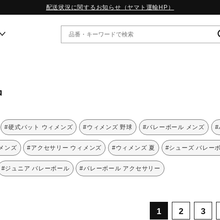
配送状況に関するお知らせ（ヤマト運輸HP）
ー
品
WP13.2｜特集
MORELIA LS｜特集
W.PROPHECY1｜特集
#硬式バット ウィメンズ
#ウィメンズ 野球
#バレーボール メンズ
WP MAGIC MITA｜特集
WP STRAP｜特集
メンズ
#アクセサリー ウィメンズ
#ウィメンズ 夏
#シューズ バレー
スペシャルカラーパック｜特集
WP STRAP 2｜特集
#ジュニア バレーボール
#バレーボール アクセサリー
マーガレット・ハウエル｜特集
KICKS & ECHO｜特集
1
2
3