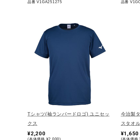
品番 V1GA251275
品番 V1GC
アウトドア／レイン
サポーター
健康／エクササイズ
ジュニア／キッズ
メディカル
コラボ／ライセンス
セール
その他
Tシャツ(袖ランバードロゴ) ユニセッ
今治製
クス
スタオル
¥2,200
¥1,650
(本体価格 ¥2,000)
(本体価格 ¥