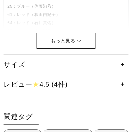
25：ブルー（佐藤淑乃）
健康／エクササイズ
61：レッド（和田由紀子）
64：レッド（石川真佑）
ジュニア／キッズ
65：レッド（佐藤淑乃）
素材
メディカル
ポリエステル100％
サイズ
コラボ／ライセンス
原産国
レビュー
★
4.5 (4件)
セール
日本製
サステナビリティ
その他
関連タグ
材料：この商品には、リサイクルポリエステル繊維が50％