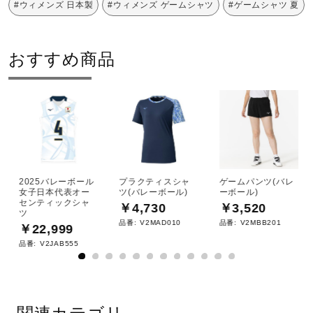
以上使用されています。
#ウィメンズ 日本製
#ウィメンズ ゲームシャツ
#ゲームシャツ 夏
サポート
発売シーズン
おすすめ商品
直営店一覧
2026年春夏
取扱店一覧
2025バレーボール
プラクティスシャ
ゲームパンツ(バレ
女子日本代表オー
ツ(バレーボール)
ーボール)
センティックシャ
￥4,730
￥3,520
ツ
品番:
V2MAD010
品番:
V2MBB201
￥22,999
品番:
V2JAB555