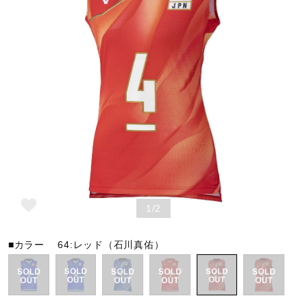
野球
ゴルフ
スイム
バレーボール
1/2
テニス／ソフトテニス
■カラー
64:レッド（石川真佑）
バドミントン