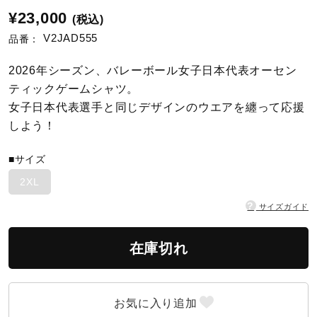
¥23,000
(税込)
陸上競技
V2JAD555
品番：
2026年シーズン、バレーボール女子日本代表オーセン
卓球
ティックゲームシャツ。
女子日本代表選手と同じデザインのウエアを纏って応援
しよう！
ソフトボール
■サイズ
2XL
柔道
?
サイズガイド
ウィンタースポーツ
在庫切れ
ワーキング