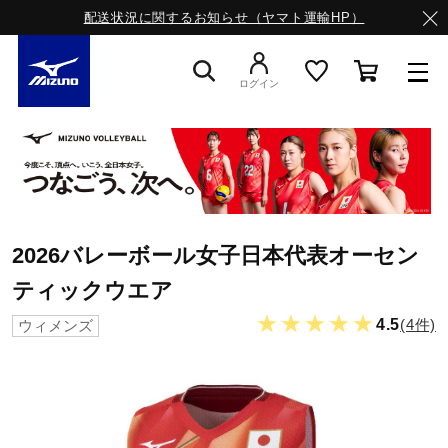
配送状況に関するお知らせ（ヤマト運輸HP）
ログイン
スニーカー
ライフスタイルウエア
2026バレーボール女子日本代表オーセン
ティックウエア
ランニング
★★★★★
4.5
(4件)
ウィメンズ
サッカー／フットサル
トレーニング