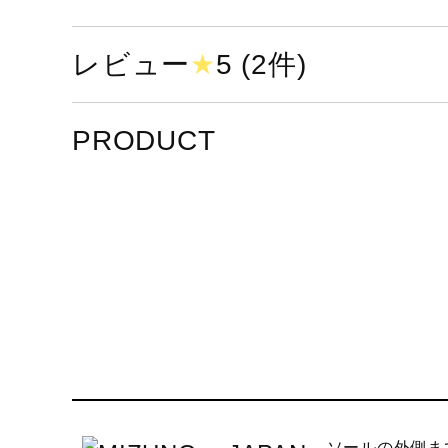
カラー
01：ブルー×ホワイト×ネイビ
レビュー
★
5 (2件)
素材
甲材：合成繊維×人工皮革
底材：合成底
PRODUCT
原産国
ベトナム製
質量
約350g（27.0cm片方）
インソール
ミズノエナジーインソール（取
シューズ幅
2.5E相当の方向け
■シューズサイズの計測方法は
用途・目的・対
バレーボールプレーヤー
象
ソールの外側ま