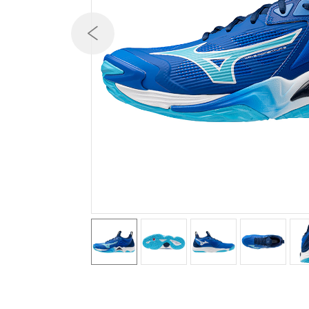
テニス／ソフトテニス
バドミントン
陸上競技
卓球
ソフトボール
柔道
ウィンタースポーツ
ワーキング
ウォーキングシューズ
ライフスタイルグッズ
インナー
寝具／ミズノスリープ