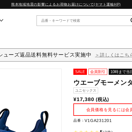
熊本地域地震の影響によるお荷物お届けについて(ヤマト運輸HP)
ー
シューズ返品送料無料サービス実施中
＞詳しくはこち
WP13.2｜特集
MORELIA LS｜特集
SALE
会員割引
10時まで当
W.PROPHECY1｜特集
WP MAGIC MITA｜特集
ウエーブモーメンタム
WP STRAP｜特集
ユニセックス
スペシャルカラーパック｜特集
¥17,380
(税込)
WP STRAP 2｜特集
マーガレット・ハウエル｜特集
会員価格を見るには会
KICKS & ECHO｜特集
V1GA231201
品番：