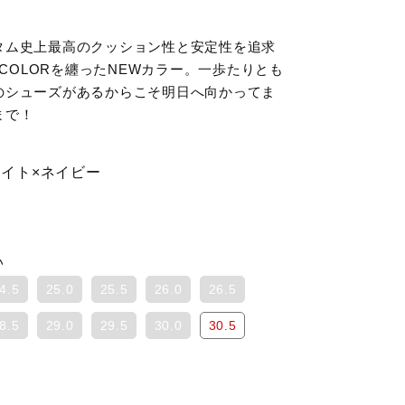
タム史上最高のクッション性と安定性を追求
 COLORを纏ったNEWカラー。一歩たりとも
のシューズがあるからこそ明日へ向かってま
まで！
ワイト×ネイビー
い
4.5
25.0
25.5
26.0
26.5
8.5
29.0
29.5
30.0
30.5