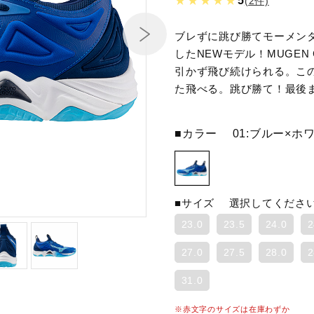
★★★★★
5
(2件)
ブレずに跳び勝てモーメン
したNEWモデル！MUGEN
引かず飛び続けられる。こ
た飛べる。跳び勝て！最後
■カラー
01:ブルー×ホ
■サイズ
選択してくださ
23.0
23.5
24.0
2
27.0
27.5
28.0
2
31.0
※赤文字のサイズは在庫わずか