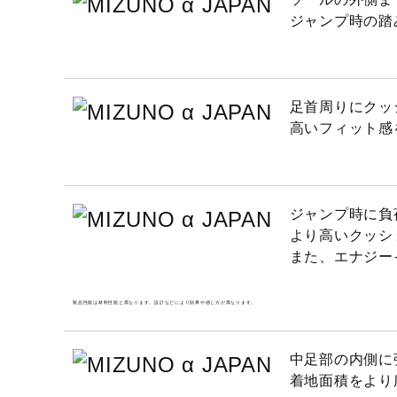
ジャンプ時の踏
サステナビリテ
材料：アッパー本体の人工皮革
ィ
ひものテキスタイルに90％以
発売シーズン
2024年秋冬
足首周りにクッ
高いフィット感
ジャンプ時に負
より高いクッシ
また、エナジー
製品性能は材料性能と異なります。設計などにより効果や感じ方が異なります。
中足部の内側に
着地面積をより