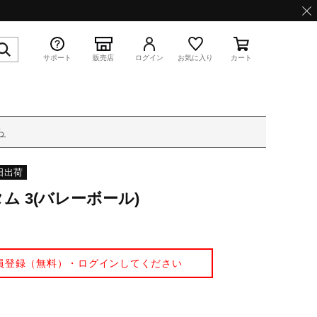
サポート
販売店
ログイン
お気に入り
カート
ら
特集
日出荷
 3(バレーボール)
WAVE PROPHECY 13.2
員登録（無料）・ログインしてください