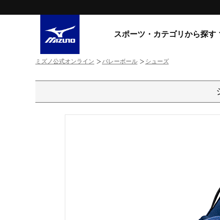
スポーツ・カテゴリから探す
ミズノ公式オンライン
バレーボール
シューズ
スニーカー
スニーカ
ライフスタイルウエア
すべてのシリーズ
ランニング
WAVE PROPHECY
MORELIA LS
サッカー／フットサル
WAVE RIDER
トレーニング
MXR
ゴアテックス
野球
コラボレーション
その他シリーズ
ゴルフ
スイム
スニーカー商品をすべて見る
バレーボール