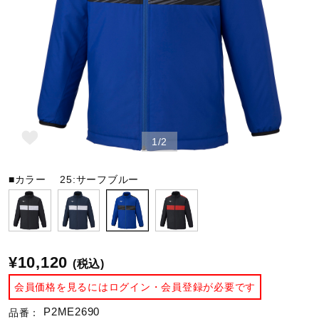
野球
ゴルフ
1/2
スイム
■カラー
25:サーフブルー
バレーボール
テニス／ソフトテニス
¥10,120
(税込)
会員価格を見るにはログイン・会員登録が必要です
バドミントン
P2ME2690
品番：