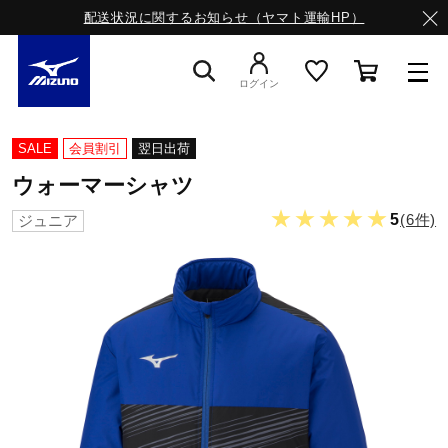
配送状況に関するお知らせ（ヤマト運輸HP）
ログイン
スニーカー
SALE
会員割引
翌日出荷
ウォーマーシャツ
ライフスタイルウエア
★★★★★
5
(6件)
ジュニア
ランニング
サッカー／フットサル
トレーニング