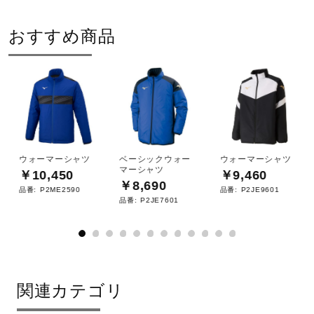
サポート
おすすめ商品
2022年秋冬
直営店一覧
取扱店一覧
ウォーマーシャツ
ベーシックウォー
ウォーマーシャツ
マーシャツ
￥10,450
￥9,460
￥8,690
品番:
P2ME2590
品番:
P2JE9601
品番:
P2JE7601
関連カテゴリ