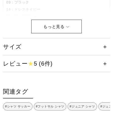
09：ブラック
健康／エクササイズ
14：ドレスネイビー
25：サーフブルー
96：ブラック×チャイニーズレッド
ジュニア／キッズ
素材
メディカル
サイズ
表地：ポリエステル100％
裏地：ポリエステル100％
コラボ／ライセンス
レビュー
★
5 (6件)
中綿：ポリエステル100％
バインダー：ポリエステル93％、ポリウレタン7％
セール
原産国
関連タグ
その他
中国製
#シャツ サッカー
#フットサル シャツ
#ジュニア シャツ
#ジュニ
発売シーズン