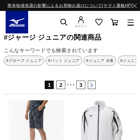
熊本地域地震の影響によるお荷物お届けについて(ヤマト運輸HP)
ミズノ公式オンライン
ジャージ
ジュニア
ログイン
#ジャージ ジュニアの関連商品
スニーカー
こんなキーワードでも検索されています
#グローブ ジュニア
#バット ジュニア
#ジュニア 水着
#ジュニア
ライフスタイルウエア
･･･
1
2
3
ランニング
サッカー／フットサル
トレーニング