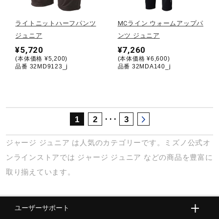
サポート
ライトニットハーフパンツ
MCライン ウォームアップパ
ジュニア
ンツ ジュニア
直営店一覧
¥5,720
¥7,260
(本体価格 ¥5,200)
(本体価格 ¥6,600)
品番 32MD9123_j
品番 32MDA140_j
取扱店一覧
･･･
1
2
3
ジャージ
ジュニア
は人気のカテゴリーです。ミズノ公式オ
ンラインストアでは
ジャージ
ジュニア
などの商品を豊富に
取り揃えています。
ユーザーサポート