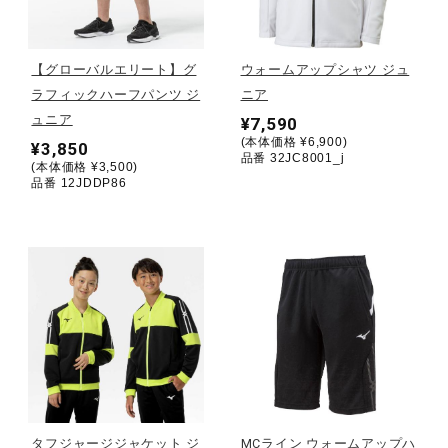
野球
【グローバルエリート】グ
ウォームアップシャツ ジュ
ラフィックハーフパンツ ジ
ニア
ュニア
¥7,590
ゴルフ
(本体価格 ¥6,900)
¥3,850
品番 32JC8001_j
(本体価格 ¥3,500)
品番 12JDDP86
スイム
バレーボール
テニス／ソフトテニス
バドミントン
タフジャージジャケット ジ
MCライン ウォームアップハ