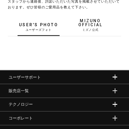
スタッフから連絡後、許諾いただいた写真を掲載させていただいて
おります。ぜひ皆様のご愛用品を教えて下さい。
野球
MIZUNO
USER'S PHOTO
OFFICIAL
ゴルフ
スイム
ユーザーサポート
バレーボール
販売店一覧
テニス／ソフトテニス
テクノロジー
コーポレート
バドミントン