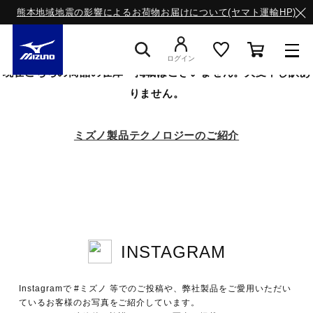
熊本地域地震の影響によるお荷物お届けについて(ヤマト運輸HP)
ログイン
現在こちらの商品の在庫・掲載はございません。大変申し訳あ
りません。
スニーカー
ミズノ製品テクノロジーのご紹介
ライフスタイルウエア
ランニング
INSTAGRAM
サッカー／フットサル
Instagramで #ミズノ 等でのご投稿や、弊社製品をご愛用いただい
トレーニング
ているお客様のお写真をご紹介しています。