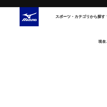
スポーツ・カテゴリから探す
スニーカー
スニーカ
現在
ライフスタイルウエア
すべてのシリーズ
ランニング
WAVE PROPHECY
MORELIA LS
サッカー／フットサル
WAVE RIDER
トレーニング
MXR
ゴアテックス
野球
コラボレーション
その他シリーズ
ゴルフ
スイム
スニーカー商品をすべて見る
バレーボール