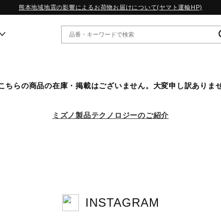
熊本地域地震の影響によるお荷物お届けについて(ヤマト運輸HP)
ー
こちらの商品の在庫・掲載はございません。大変申し訳ありま
WP13.2｜特集
MORELIA LS｜特集
ミズノ製品テクノロジーのご紹介
W.PROPHECY1｜特集
WP MAGIC MITA｜特集
WP STRAP｜特集
スペシャルカラーパック｜特集
WP STRAP 2｜特集
マーガレット・ハウエル｜特集
KICKS & ECHO｜特集
INSTAGRAM