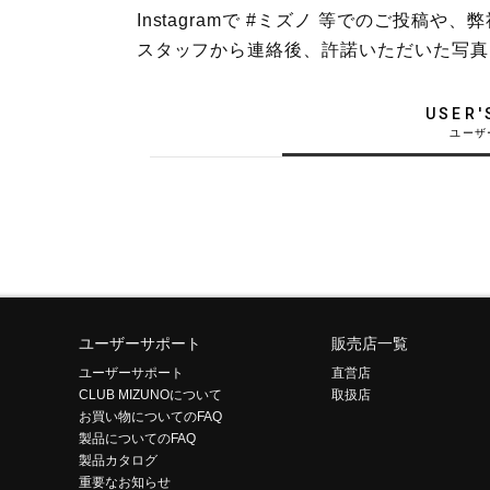
Instagramで #ミズノ 等でのご投
テニス／ソフトテニス
スタッフから連絡後、許諾いただいた写真
バドミントン
陸上競技
USER'
卓球
ソフトボール
柔道
ウィンタースポーツ
ワーキング
ウォーキングシューズ
ユーザーサポート
販売店一覧
ユーザーサポート
直営店
ライフスタイルグッズ
CLUB MIZUNOについて
取扱店
お買い物についてのFAQ
インナー
製品についてのFAQ
寝具／ミズノスリープ
製品カタログ
重要なお知らせ