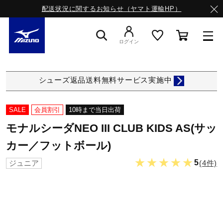
配送状況に関するお知らせ（ヤマト運輸HP）
ログイン
スニーカー
シューズ返品送料無料サービス実施中
ライフスタイルウエア
SALE
会員割引
10時まで当日出荷
モナルシーダNEO III CLUB KIDS AS(サッ
ランニング
カー／フットボール)
★★★★★
5
(4件)
ジュニア
サッカー／フットサル
トレーニング