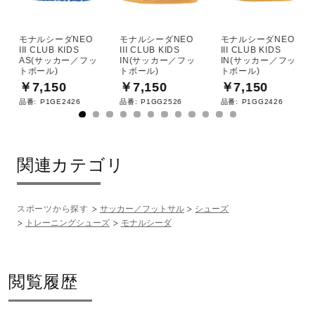
3E（ワイド）相当の方向け
■シューズサイズの計測方法はこちら
モナルシーダNEO
モナルシーダNEO
モナルシーダNEO
III CLUB KIDS
III CLUB KIDS
III CLUB KIDS
AS(サッカー／フッ
IN(サッカー／フッ
IN(サッカー／フッ
トボール)
トボール)
トボール)
サステナビリティ
￥7,150
￥7,150
￥7,150
品番:
P1GE2426
品番:
P1GG2526
品番:
P1GG2426
材料：
アッパー本体の人工皮革基布に90％以上のリサイクル素材
を使用。
関連カテゴリ
アッパー本体裏地のテキスタイルに90％以上のリサイクル
素材を使用。
スポーツから探す
サッカー／フットサル
シューズ
トレーニングシューズ
モナルシーダ
発売シーズン
60：2025年秋冬
閲覧履歴
03、37：2025年春夏