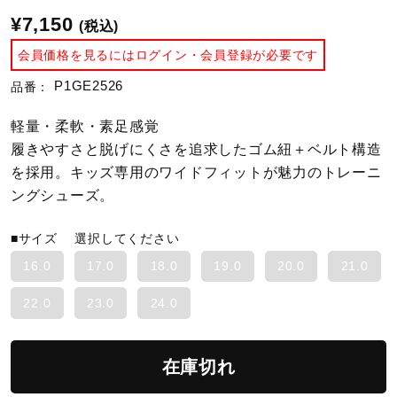
¥7,150
(税込)
陸上競技
会員価格を見るにはログイン・会員登録が必要です
P1GE2526
品番：
卓球
軽量・柔軟・素足感覚
履きやすさと脱げにくさを追求したゴム紐＋ベルト構造
ソフトボール
を採用。キッズ専用のワイドフィットが魅力のトレーニ
ングシューズ。
柔道
■サイズ
選択してください
16.0
17.0
18.0
19.0
20.0
21.0
ウィンタースポーツ
22.0
23.0
24.0
ワーキング
在庫切れ