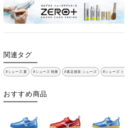
サポート
甲材：人工皮革
底材：ゴム底
直営店一覧
原産国
カンボジア製
取扱店一覧
関連タグ
質量
#シューズ 夏
#シューズ 軽量
#素足感覚 シューズ
#シューズ ト
約145g（19.0cm片方）
インソール
おすすめ商品
（取り外し可）
シューズ幅