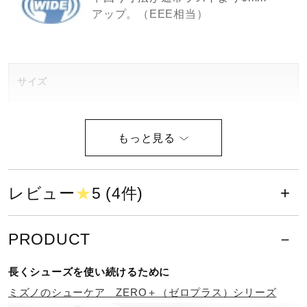
アップ。（EEE相当）
健康／エクササイズ
ジュニア／キッズ
サイズ
メディカル
16.0、17.0、18.0、19.0、20.0、21.0、22.0、23.0、
24.0cm
コラボ／ライセンス
カラー
レビュー
★
5 (4件)
03：ブラック×シルバー
セール
37：ホワイト×ネオングリーン
PRODUCT
60：ルビーレッド×ホワイト
その他
長くシューズを使い続けるために
素材
ミズノのシューケア ZERO＋（ゼロプラス）シリーズ