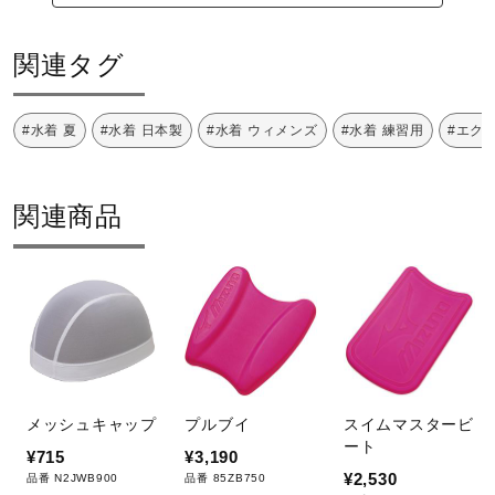
関連タグ
#水着 夏
#水着 日本製
#水着 ウィメンズ
#水着 練習用
#エク
関連商品
メッシュキャップ
プルブイ
スイムマスタービ
ート
¥715
¥3,190
¥2,530
品番 N2JWB900
品番 85ZB750