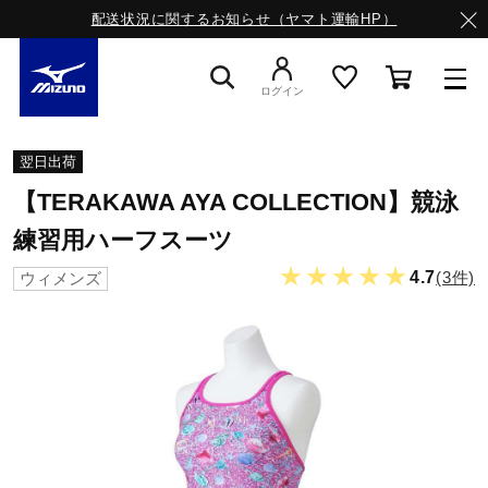
配送状況に関するお知らせ（ヤマト運輸HP）
ログイン
スニーカー
翌日出荷
【TERAKAWA AYA COLLECTION】競泳
ライフスタイルウエア
練習用ハーフスーツ
★★★★★
4.7
(3件)
ウィメンズ
ランニング
サッカー／フットサル
トレーニング