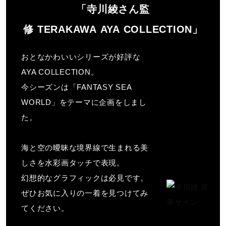
せん。
サポート
「寺川綾さん監
修 TERAKAWA AYA COLLECTION」
サイズ
直営店一覧
おとなかわいいシリーズが好評な
S、M、L、XL
AYA COLLECTION。
取扱店一覧
今シーズンは「FANTASY SEA
カラー
WORLD」をテーマに企画をしまし
た。
27：ブルー
66：ワイン
67：パープル
海と空の曖昧な境界線で生まれる美
しさを水彩画タッチで表現。
素材
幻想的なグラフィックは必見です。
ぜひお気に入りの一着を見つけてみ
複合繊維（ポリエステル／ポリエステル）57％、ポリエス
てください。
テル43％