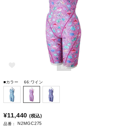
野球
ゴルフ
スイム
1/6
バレーボール
■カラー
66:ワイン
テニス／ソフトテニス
¥11,440
(税込)
バドミントン
N2MGC275
品番：