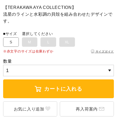
【TERAKAWA AYA COLLECTION】
陸上競技
流星のラインと水彩調の貝殻を組み合わせたデザインで
す。
卓球
■サイズ
選択してください
S
M
L
XL
ソフトボール
?
※赤文字のサイズは在庫わずか
サイズガイド
数量
柔道
ウィンタースポーツ
カートに入れる
ワーキング
再入荷案内