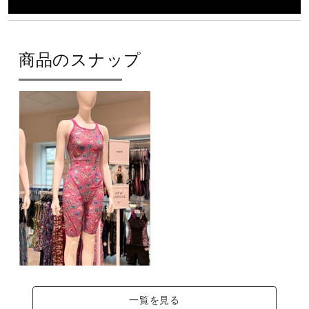
原産国
商品のスナップ
ベトナム製、日本製
サステナビリティ
材料：この商品には、植物由来合成繊維が25％以上使用さ
れています。
発売シーズン
2025年春夏
一覧を見る