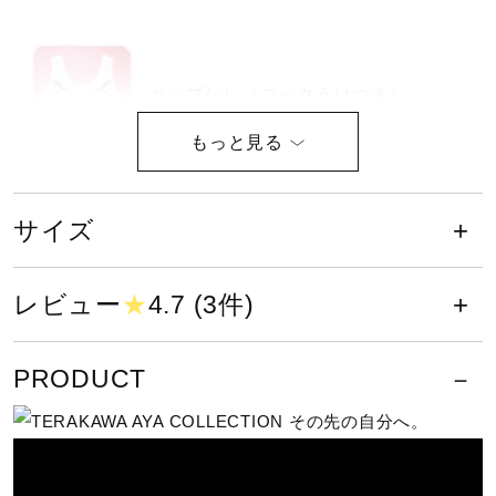
健康／エクササイズ
カップなし（フックうけつき）
ジュニア／キッズ
メディカル
やさしい肌触りと、耐塩素性に優れ
サイズ
た長持ち水着素材
コラボ／ライセンス
耐塩素性に優れた素材を使用した長
レビュー
★
4.7 (3件)
持ち水着
セール
PRODUCT
股下／24.0cm（Mサイズ）
その他
この商品は公式大会では使用できま