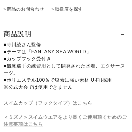
商品のお問合わせ
取扱店を探す
ウォーキングシューズ
ライフスタイルグッズ
商品説明
■寺川綾さん監修
■テーマは「FANTASY SEA WORLD」
インナー
■カップフック受付き
■競泳選手の練習用として開発された水着、エクサース
ーツ。
寝具／ミズノスリープ
■ポリエステル100％で塩素に強い素材 U-Fit採用
※公式大会では使用できません
アウトドア／レイン
スイムカップ（フックタイプ）はこちら
＜ミズノ＞スイムウエアをより長くご使用頂くためのご
サポーター
注意事項はこちら