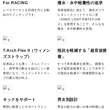
For RACING
撥水・水中軽量性の追求
日本製、中国製
レースでベストを目指す方にお勧
表面低抵抗に加えて、撥水ポリウ
めのラインナップです。
レタン＋スリットナイロン糸
発売シーズン
（SONIC LIGHT RIBTEX UW-
２）を使用することで、さらなる
撥水・水中軽量性を実現。
93：2025年春夏
96：2023年秋冬
T-Arch Flex II（ウィメン
抵抗を軽減する「超音波接
ズストラップ）
着」
従来品よりも薄く、さらにフィッ
すべて布帛素材を使用し、縫製を
ト。肩甲骨の動きを妨げにくい新
せず超音波接着することで水中で
形状になり、ウィメンズストラッ
の抵抗を軽減※一部縫製部分あり
プの着心地が向上。
キックをサポート
男女別設計
臀部に配置したサポートライン
男女の筋力の違いや体の特徴に合