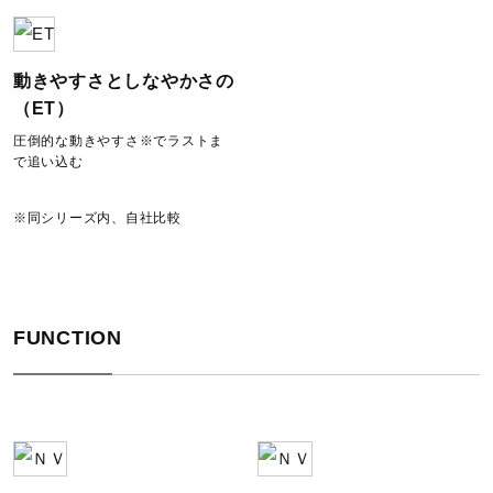
2XS、XS、S、M、L、XL
カラー
動きやすさとしなやかさの
（ET）
93：ブラック×ターコイズ
圧倒的な動きやすさ※でラストま
96：ブラック×レッド
で追い込む
素材
※同シリーズ内、自社比較
表地
本体：ナイロン65％、ポリウレタン35％
切替部：ナイロン66％、ポリウレタン34％
FUNCTION
肩紐部：ナイロン71％、ポリウレタン29％
裏地：ナイロン65％、ポリウレタン35％
原産国