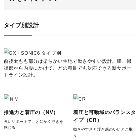
タイプ別設計
撥水
前後太もも部分は柔らかい生地で動きやすい設計。腰、鼠
股下／24.3cm（Mサイズ）
径部から内股にかけて、どの種目でも対応できる新サポー
トライン設計。
WORLD AQUATICS 国際水泳連
盟承認モデルです。競泳公式大会で
使用可能です。
推進力と着圧の（NV）
着圧と可動域のバランスタ
イプ（CR）
強いサポートで、とにかく浮きを
サイズ
感じる
動きやすさと浮き感のいいとこ取
り