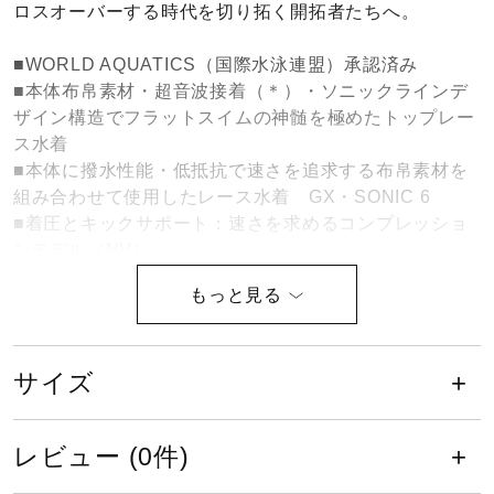
ロスオーバーする時代を切り拓く開拓者たちへ。
健康／エクササイズ
■WORLD AQUATICS（国際水泳連盟）承認済み
■本体布帛素材・超音波接着（＊）・ソニックラインデ
ジュニア／キッズ
ザイン構造でフラットスイムの神髄を極めたトップレー
ス水着
■本体に撥水性能・低抵抗で速さを追求する布帛素材を
メディカル
組み合わせて使用したレース水着 GX・SONIC 6
■着圧とキックサポート：速さを求めるコンプレッショ
ンモデル（NV）
コラボ／ライセンス
■スリットナイロン糸により撥水性能向上ソニックライ
トリブテックスUW2＊一部縫製部分もあります＊
■布帛素材を使用した競泳レース用水着で、タイトなフ
セール
ィット感になっています。
サイズ
■フラットスイムテクノロジー：生地や構造によってフ
ラットな姿勢をサポートし、抵抗が少なく効率の良い推
その他
進力で速さを追求
レビュー (0件)
※布帛素材を使用した競泳レース用水着で、タイトなフ
ィット感になっています。