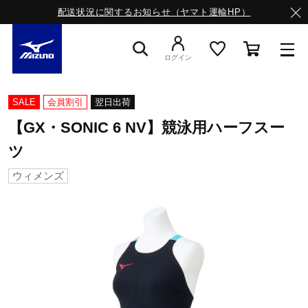
配送状況に関するお知らせ（ヤマト運輸HP）
ログイン
スニーカー
SALE
会員割引
翌日出荷
【GX・SONIC 6 NV】競泳用ハーフスー
ライフスタイルウエア
ツ
ウィメンズ
ランニング
サッカー／フットサル
トレーニング