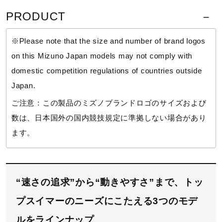
サポート
PRODUCT
【フラットスイムテクノロジー】
フラットな姿勢をキープすることで身体にかかる抵抗を
※Please note that the size and number of brand logos
直営店一覧
軽減。
on this Mizuno Japan models may not comply with
体幹とハムストリングスからお尻にかけての筋肉をサポ
domestic competition regulations of countries outside
ートし、水の抵抗の少ないフラットな姿勢をキープする
取扱店一覧
ことで水の抵抗を大幅に軽減します。
Japan.
ご注意：この製品のミズノブランドロゴのサイズおよび
【ソニックラインデザイン】
数は、日本国外の国内競技規定に準拠しない場合があり
ハムストリング(大腿後部)部の生地配分、水泳中の水の
流れに沿ったカッティングパターン、シームなどに独自
ます。
の設計を施すことで、下半身を持ち上げて、アップキッ
クをサポート。下半身が沈みがちなレースの終盤まで、
フラットな姿勢の維持を図ります。
“速さの追求”から“動きやすさ”まで、トッ
＜ミズノ＞スイムウエアをより長くご使用頂くためのご
プスイマーのニーズにこたえる3つのモデ
注意事項はこちら
ルをラインナップ