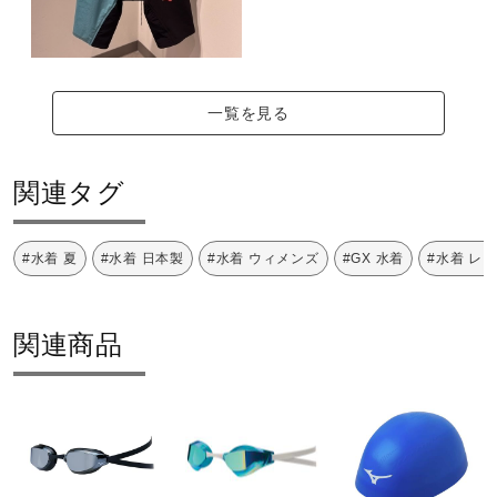
一覧を見る
関連タグ
#水着 夏
#水着 日本製
#水着 ウィメンズ
#GX 水着
#水着 レ
関連商品