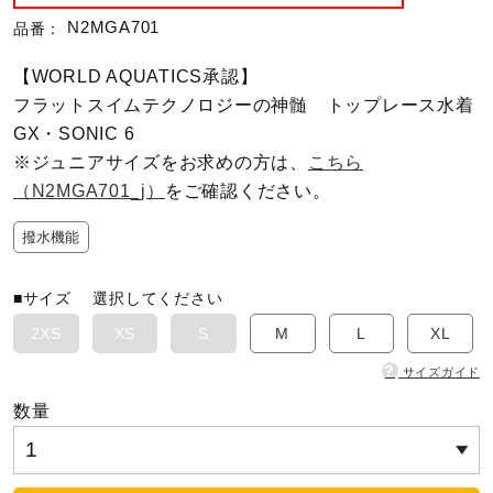
N2MGA701
品番：
陸上競技
【WORLD AQUATICS承認】
フラットスイムテクノロジーの神髄 トップレース水着
卓球
GX・SONIC 6
※ジュニアサイズをお求めの方は、
こちら
（N2MGA701_j）
をご確認ください。
ソフトボール
撥水機能
柔道
■サイズ
選択してください
2XS
XS
S
M
L
XL
ウィンタースポーツ
?
サイズガイド
数量
ワーキング