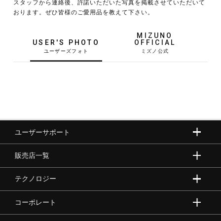
スタッフから連絡後、許諾いただいた写真を掲載させていただいて
おります。ぜひ皆様のご愛用品を教えて下さい。
野球
MIZUNO
USER'S PHOTO
OFFICIAL
ゴルフ
スイム
ユーザーサポート
バレーボール
販売店一覧
テニス／ソフトテニス
テクノロジー
コーポレート
バドミントン