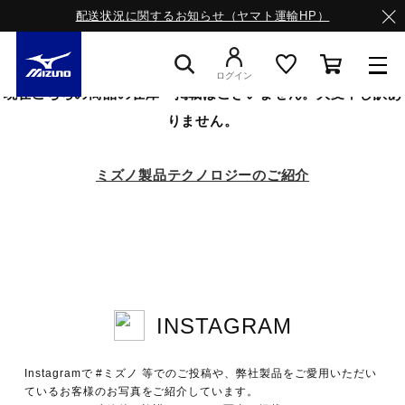
配送状況に関するお知らせ（ヤマト運輸HP）
ログイン
現在こちらの商品の在庫・掲載はございません。大変申し訳あ
りません。
スニーカー
ミズノ製品テクノロジーのご紹介
ライフスタイルウエア
ランニング
INSTAGRAM
サッカー／フットサル
Instagramで #ミズノ 等でのご投稿や、弊社製品をご愛用いただい
トレーニング
ているお客様のお写真をご紹介しています。