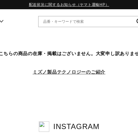
配送状況に関するお知らせ（ヤマト運輸HP）
ー
こちらの商品の在庫・掲載はございません。大変申し訳ありま
WP13.2｜特集
MORELIA LS｜特集
ミズノ製品テクノロジーのご紹介
W.PROPHECY1｜特集
WP MAGIC MITA｜特集
WP STRAP｜特集
スペシャルカラーパック｜特集
WP STRAP 2｜特集
マーガレット・ハウエル｜特集
KICKS & ECHO｜特集
INSTAGRAM