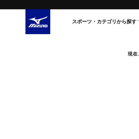
スポーツ・カテゴリから探す
スニーカー
スニーカ
現在
ライフスタイルウエア
すべてのシリーズ
ランニング
WAVE PROPHECY
MORELIA LS
サッカー／フットサル
WAVE RIDER
トレーニング
MXR
ゴアテックス
野球
コラボレーション
その他シリーズ
ゴルフ
スイム
スニーカー商品をすべて見る
バレーボール