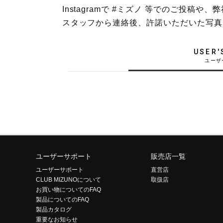
Instagramで #ミズノ 等でのご投
テニス／ソフトテニス
スタッフから連絡後、許諾いただいた写真
バドミントン
陸上競技
USER'
卓球
ソフトボール
柔道
ウィンタースポーツ
ワーキング
ウォーキングシューズ
ユーザーサポート
販売店一覧
ユーザーサポート
直営店
ライフスタイルグッズ
CLUB MIZUNOについて
取扱店
お買い物についてのFAQ
インナー
製品についてのFAQ
寝具／ミズノスリープ
製品カタログ
重要なお知らせ