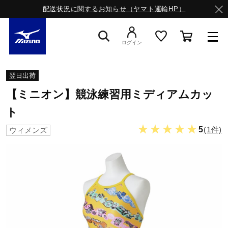
配送状況に関するお知らせ（ヤマト運輸HP）
ログイン
スニーカー
翌日出荷
【ミニオン】競泳練習用ミディアムカッ
ライフスタイルウエア
ト
★★★★★
5
(1件)
ウィメンズ
ランニング
サッカー／フットサル
トレーニング