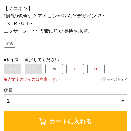
【ミニオン】
陸上競技
独特の色合いとアイコンが並んだデザインです。
EXERSUITS
エクサースーツ 塩素に強い長持ち水着。
卓球
耐久
ソフトボール
■サイズ
選択してください
XS
S
M
L
XL
柔道
?
※赤文字のサイズは在庫わずか
サイズガイド
数量
ウィンタースポーツ
ワーキング
カートに入れる