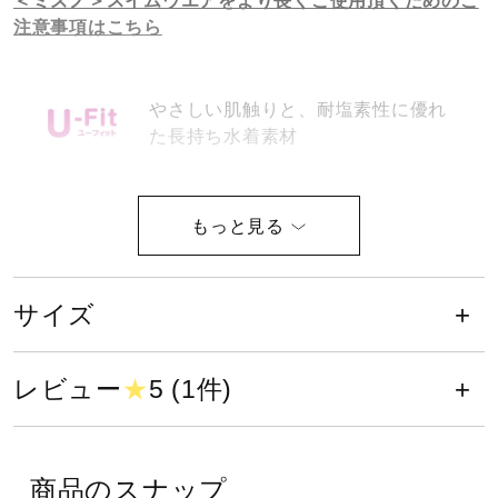
健康／エクササイズ
注意事項はこちら
ジュニア／キッズ
やさしい肌触りと、耐塩素性に優れ
た長持ち水着素材
メディカル
耐塩素性に優れた素材を使用した長
持ち水着
コラボ／ライセンス
サイズ
カップなし（フックうけつき）
セール
レビュー
★
5 (1件)
その他
レッグ位置がふつう。
商品のスナップ