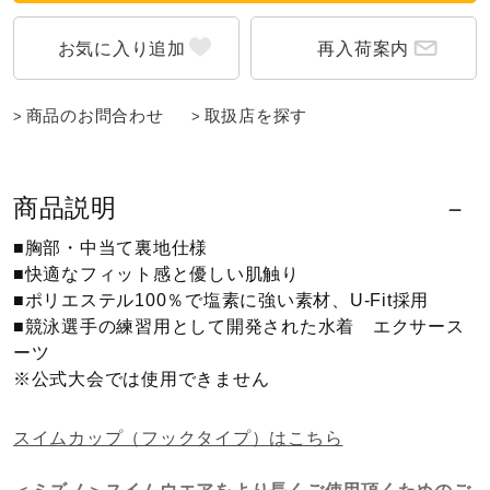
ウォーキングシューズ
再入荷案内
商品のお問合わせ
取扱店を探す
ライフスタイルグッズ
インナー
商品説明
■胸部・中当て裏地仕様
■快適なフィット感と優しい肌触り
寝具／ミズノスリープ
■ポリエステル100％で塩素に強い素材、U-Fit採用
■競泳選手の練習用として開発された水着 エクサース
ーツ
アウトドア／レイン
※公式大会では使用できません
サポーター
スイムカップ（フックタイプ）はこちら
＜ミズノ＞スイムウエアをより長くご使用頂くためのご