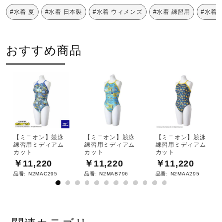
#水着 夏
#水着 日本製
#水着 ウィメンズ
#水着 練習用
#水着 
複合繊維（ポリエステル／ポリエステル）57％、ポリエス
テル43％
おすすめ商品
原産国
日本製
発売シーズン
【ミニオン】競泳
【ミニオン】競泳
【ミニオン】競泳
2025年春夏
練習用ミディアム
練習用ミディアム
練習用ミディアム
カット
カット
カット
￥11,220
￥11,220
￥11,220
品番:
N2MAC295
品番:
N2MAB796
品番:
N2MAA295