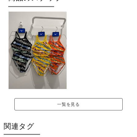
サポート
この商品は公式大会では使用できま
直営店一覧
せん。
取扱店一覧
サイズ
XS、S、M、L、XL
カラー
09：ブラック
一覧を見る
45：イエロー
54：オレンジ
関連タグ
素材