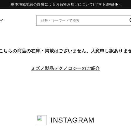
熊本地域地震の影響によるお荷物お届けについて(ヤマト運輸HP)
ー
こちらの商品の在庫・掲載はございません。大変申し訳ありま
WP13.2｜特集
MORELIA LS｜特集
ミズノ製品テクノロジーのご紹介
W.PROPHECY1｜特集
WP MAGIC MITA｜特集
WP STRAP｜特集
スペシャルカラーパック｜特集
WP STRAP 2｜特集
マーガレット・ハウエル｜特集
KICKS & ECHO｜特集
INSTAGRAM