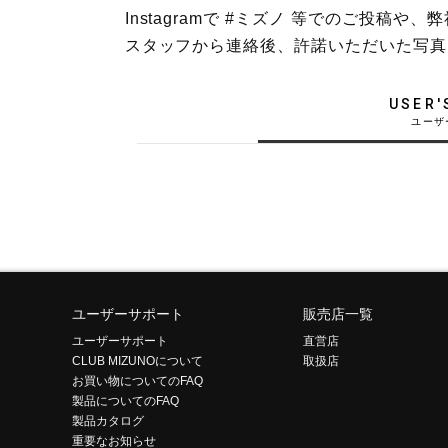
Instagramで #ミズノ 等でのご投
テニス／ソフトテニス
スタッフから連絡後、許諾いただいた写真
バドミントン
陸上競技
USER'
卓球
ソフトボール
柔道
ウィンタースポーツ
ワーキング
ウォーキングシューズ
ユーザーサポート
販売店一覧
ユーザーサポート
直営店
ライフスタイルグッズ
CLUB MIZUNOについて
取扱店
お買い物についてのFAQ
インナー
製品についてのFAQ
寝具／ミズノスリープ
製品カタログ
重要なお知らせ