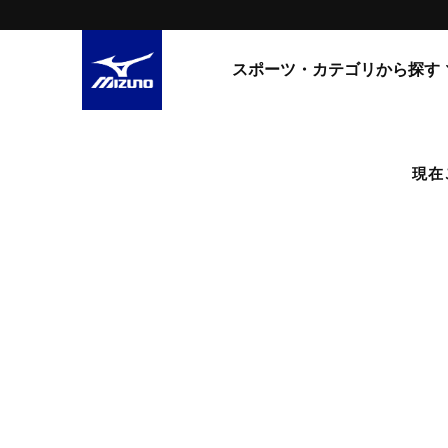
スポーツ・カテゴリから探す
スニーカー
スニーカ
現在
ライフスタイルウエア
すべてのシリーズ
ランニング
WAVE PROPHECY
MORELIA LS
サッカー／フットサル
WAVE RIDER
トレーニング
MXR
ゴアテックス
野球
コラボレーション
その他シリーズ
ゴルフ
スイム
スニーカー商品をすべて見る
バレーボール