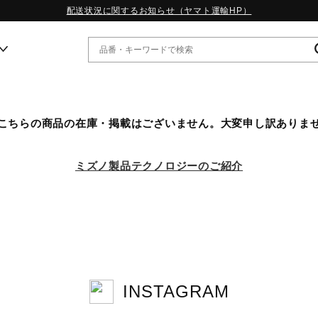
配送状況に関するお知らせ（ヤマト運輸HP）
ー
こちらの商品の在庫・掲載はございません。大変申し訳ありま
WP13.2｜特集
MORELIA LS｜特集
ミズノ製品テクノロジーのご紹介
W.PROPHECY1｜特集
WP MAGIC MITA｜特集
WP STRAP｜特集
スペシャルカラーパック｜特集
WP STRAP 2｜特集
マーガレット・ハウエル｜特集
KICKS & ECHO｜特集
INSTAGRAM