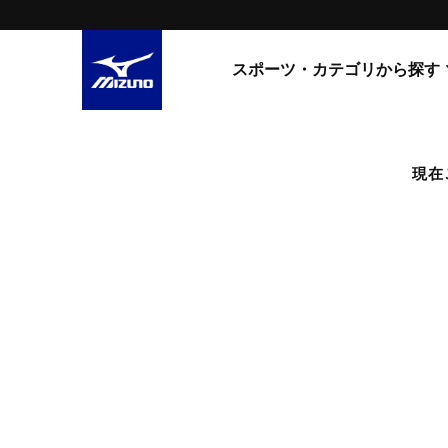
スポーツ・カテゴリから探す
スニーカー
スニーカ
現在
ライフスタイルウエア
すべてのシリーズ
ランニング
WAVE PROPHECY
MORELIA LS
サッカー／フットサル
WAVE RIDER
トレーニング
MXR
ゴアテックス
野球
コラボレーション
その他シリーズ
ゴルフ
スイム
スニーカー商品をすべて見る
バレーボール