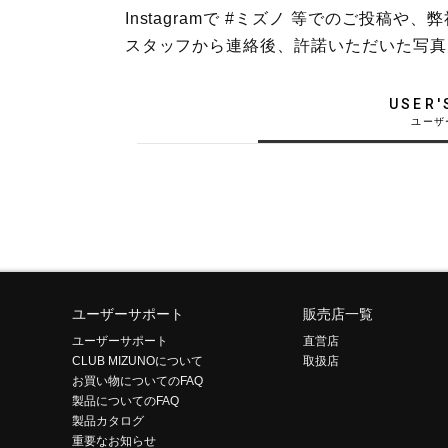
Instagramで #ミズノ 等でのご投
テニス／ソフトテニス
スタッフから連絡後、許諾いただいた写真
バドミントン
陸上競技
USER'
卓球
ソフトボール
柔道
ウィンタースポーツ
ワーキング
ウォーキングシューズ
ユーザーサポート
販売店一覧
ユーザーサポート
直営店
ライフスタイルグッズ
CLUB MIZUNOについて
取扱店
お買い物についてのFAQ
インナー
製品についてのFAQ
寝具／ミズノスリープ
製品カタログ
重要なお知らせ