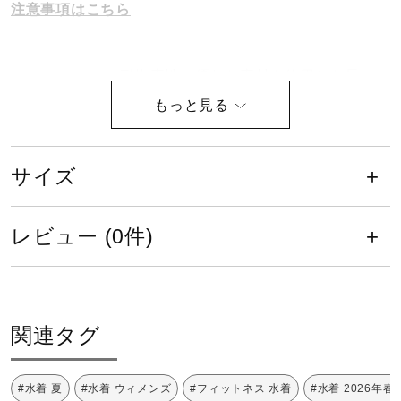
注意事項はこちら
健康／エクササイズ
耐塩素性に優れた素材を使用した長
ジュニア／キッズ
持ち水着
メディカル
股下／22.0cm（Mサイズ）
サイズ
コラボ／ライセンス
レビュー (0件)
液温は40℃を限度とし、手洗い が
できる
セール
関連タグ
その他
塩素系及び酸素系漂白剤の使用禁止
#水着 夏
#水着 ウィメンズ
#フィットネス 水着
#水着 2026年春