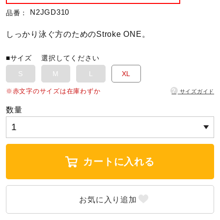
N2JGD310
品番：
陸上競技
しっかり泳ぐ方のためのStroke ONE。
■サイズ
選択してください
卓球
S
M
L
XL
?
※赤文字のサイズは在庫わずか
サイズガイド
ソフトボール
数量
柔道
カートに入れる
ウィンタースポーツ
ワーキング