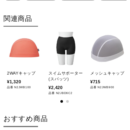
サポート
関連商品
直営店一覧
タンブル乾燥禁止
取扱店一覧
日陰のつり干しがよい
2WAYキャップ
スイムサポーター
メッシュキャップ
(スパッツ)
¥1,320
¥715
¥2,420
品番 N2JWB100
品番 N2JWB900
品番 N2JBD6C2
アイロン仕上げ禁止
おすすめ商品