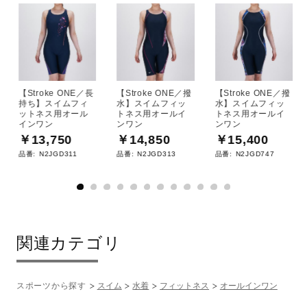
ドライクリーニング禁止
【Stroke ONE／長
【Stroke ONE／撥
【Stroke ONE／撥
持ち】スイムフィ
水】スイムフィッ
水】スイムフィッ
ットネス用オール
トネス用オールイ
トネス用オールイ
インワン
ンワン
ンワン
ウエットクリーニング禁止
￥13,750
￥14,850
￥15,400
品番:
N2JGD311
品番:
N2JGD313
品番:
N2JGD747
サイズ
関連カテゴリ
S、M、L、XL
カラー
スポーツから探す
スイム
水着
フィットネス
オールインワン