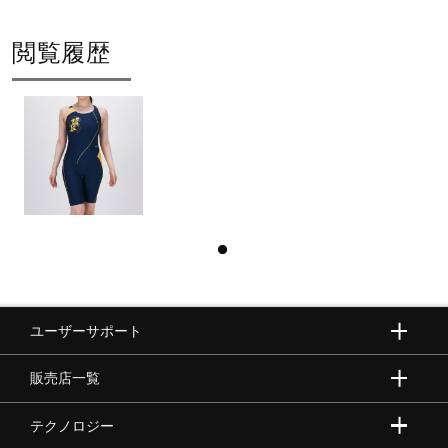
85：ネイビー×たんぽぽイエロー
86：ネイビー×梅見コーラル
閲覧履歴
92：ブラック×五月雨ブルー
93：ブラック×うぐいすグリーン
97：ブラック×ぼたんピンク
素材
本体：ポリエステル78％、合成繊維（エラストオレフィ
ン）22％
切替部：複合繊維（ポリエステル／ポリエステル）57％、
ポリエステル43％
ユーザーサポート
原産国
販売店一覧
ベトナム製
テクノロジー