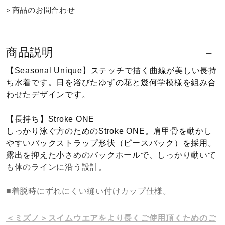
商品のお問合わせ
ウォーキングシューズ
商品説明
ライフスタイルグッズ
【Seasonal Unique】ステッチで描く曲線が美しい長持
ち水着です。日を浴びたゆずの花と幾何学模様を組み合
インナー
わせたデザインです。
【長持ち】Stroke ONE
寝具／ミズノスリープ
しっかり泳ぐ方のためのStroke ONE。肩甲骨を動かし
やすいバックストラップ形状（ピースバック）を採用。
露出を抑えた小さめのバックホールで、しっかり動いて
アウトドア／レイン
も体のラインに沿う設計。
■着脱時にずれにくい縫い付けカップ仕様。
サポーター
＜ミズノ＞スイムウエアをより長くご使用頂くためのご