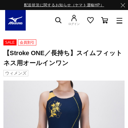
配送状況に関するお知らせ（ヤマト運輸HP）
ログイン
スニーカー
SALE
会員割引
【Stroke ONE／長持ち】スイムフィット
ライフスタイルウエア
ネス用オールインワン
ウィメンズ
ランニング
サッカー／フットサル
トレーニング