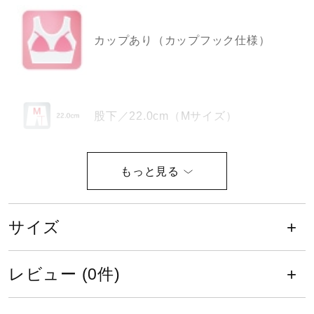
健康／エクササイズ
カップあり（カップフック仕様）
ジュニア／キッズ
股下／22.0cm（Mサイズ）
メディカル
コラボ／ライセンス
サイズ
S、M、L、XL
セール
サイズ
カラー
その他
レビュー (0件)
09：ブラック
24：ターコイズ