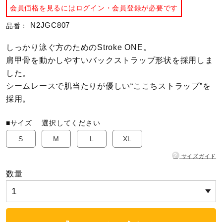
会員価格を見るにはログイン・会員登録が必要です
陸上競技
N2JGC807
品番：
しっかり泳ぐ方のためのStroke ONE。
卓球
肩甲骨を動かしやすいバックストラップ形状を採用しま
した。
シームレースで肌当たりが優しい“ここちストラップ”を
ソフトボール
採用。
■サイズ
選択してください
柔道
S
M
L
XL
?
サイズガイド
ウィンタースポーツ
数量
ワーキング