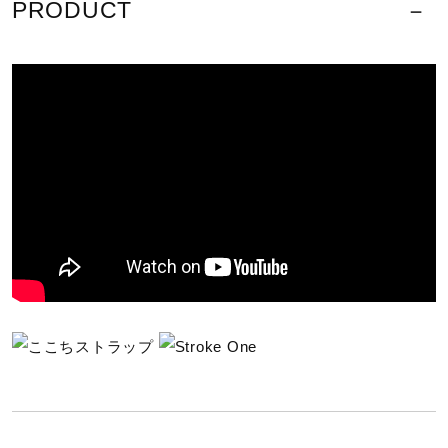
PRODUCT
サポート
61：コーラルピンク
素材
直営店一覧
本体：ポリエステル84％、ポリウレタン16％
肩紐部：複合繊維（ポリエステル／ポリエステル）57％、
取扱店一覧
ポリエステル43％
原産国
中国製
発売シーズン
2025年春夏