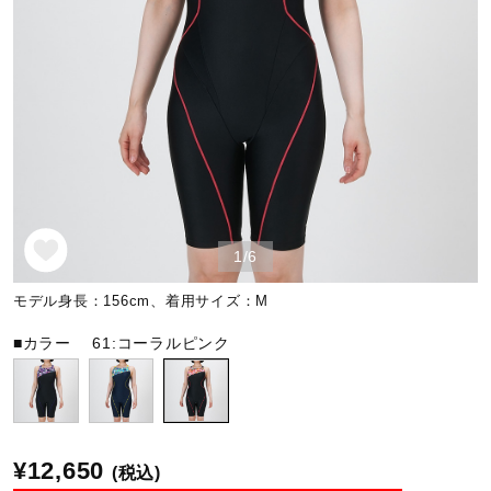
野球
ゴルフ
スイム
1/6
バレーボール
モデル身長：156cm、着用サイズ：M
■カラー
61:コーラルピンク
テニス／ソフトテニス
バドミントン
¥12,650
(税込)