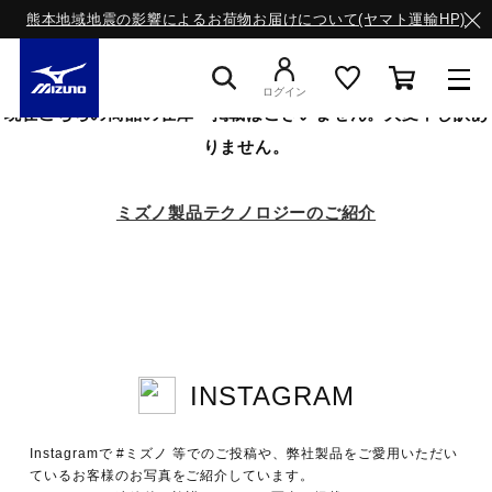
熊本地域地震の影響によるお荷物お届けについて(ヤマト運輸HP)
ログイン
現在こちらの商品の在庫・掲載はございません。大変申し訳あ
りません。
スニーカー
ミズノ製品テクノロジーのご紹介
ライフスタイルウエア
ランニング
INSTAGRAM
サッカー／フットサル
Instagramで #ミズノ 等でのご投稿や、弊社製品をご愛用いただい
トレーニング
ているお客様のお写真をご紹介しています。