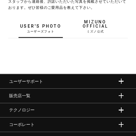
スタッフから連絡後、許諾いただいた写真を掲載させていただいて
おります。ぜひ皆様のご愛用品を教えて下さい。
野球
MIZUNO
USER'S PHOTO
OFFICIAL
ゴルフ
スイム
ユーザーサポート
バレーボール
販売店一覧
テニス／ソフトテニス
テクノロジー
コーポレート
バドミントン