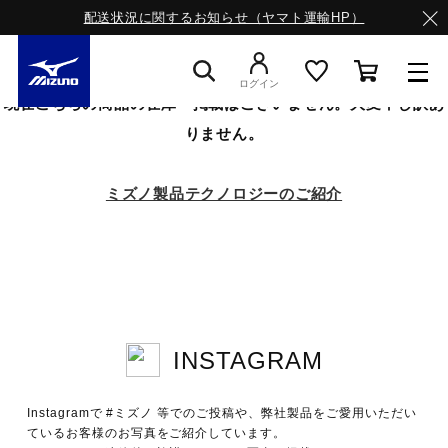
配送状況に関するお知らせ（ヤマト運輸HP）
ログイン
現在こちらの商品の在庫・掲載はございません。大変申し訳あ
りません。
スニーカー
ミズノ製品テクノロジーのご紹介
ライフスタイルウエア
ランニング
INSTAGRAM
サッカー／フットサル
Instagramで #ミズノ 等でのご投稿や、弊社製品をご愛用いただい
トレーニング
ているお客様のお写真をご紹介しています。