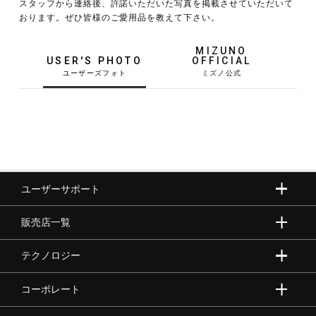
スタッフから連絡後、許諾いただいた写真を掲載させていただいて
おります。ぜひ皆様のご愛用品を教えて下さい。
野球
MIZUNO
USER'S PHOTO
OFFICIAL
ゴルフ
スイム
ユーザーサポート
バレーボール
販売店一覧
テニス／ソフトテニス
テクノロジー
コーポレート
バドミントン