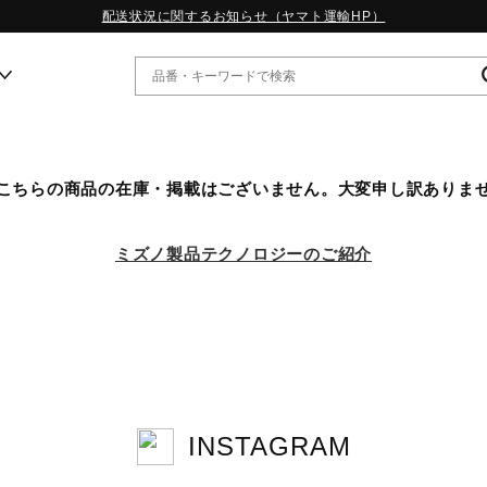
配送状況に関するお知らせ（ヤマト運輸HP）
ー
こちらの商品の在庫・掲載はございません。大変申し訳ありま
WP13.2｜特集
MORELIA LS｜特集
ミズノ製品テクノロジーのご紹介
W.PROPHECY1｜特集
WP MAGIC MITA｜特集
WP STRAP｜特集
スペシャルカラーパック｜特集
WP STRAP 2｜特集
マーガレット・ハウエル｜特集
KICKS & ECHO｜特集
INSTAGRAM