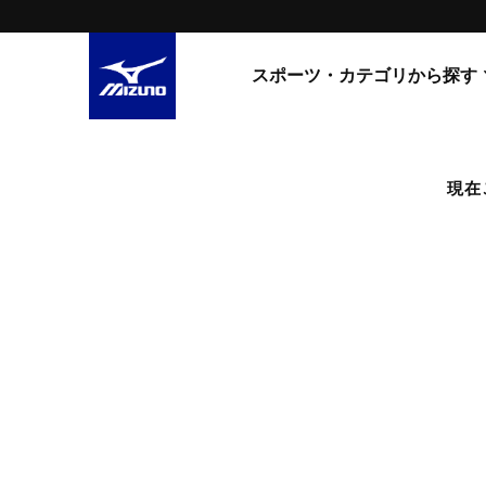
スポーツ・カテゴリから探す
スニーカー
スニーカ
現在
ライフスタイルウエア
すべてのシリーズ
ランニング
WAVE PROPHECY
MORELIA LS
サッカー／フットサル
WAVE RIDER
トレーニング
MXR
ゴアテックス
野球
コラボレーション
その他シリーズ
ゴルフ
スイム
スニーカー商品をすべて見る
バレーボール