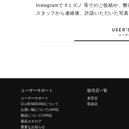
Instagramで #ミズノ 等でのご投
テニス／ソフトテニス
スタッフから連絡後、許諾いただいた写真
バドミントン
陸上競技
USER'
卓球
ソフトボール
柔道
ウィンタースポーツ
ワーキング
ウォーキングシューズ
ユーザーサポート
販売店一覧
ユーザーサポート
直営店
ライフスタイルグッズ
CLUB MIZUNOについて
取扱店
お買い物についてのFAQ
インナー
製品についてのFAQ
寝具／ミズノスリープ
製品カタログ
重要なお知らせ