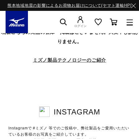
熊本地域地震の影響によるお荷物お届けについて(ヤマト運輸HP)
ログイン
現在こちらの商品の在庫・掲載はございません。大変申し訳あ
りません。
スニーカー
ミズノ製品テクノロジーのご紹介
ライフスタイルウエア
ランニング
INSTAGRAM
サッカー／フットサル
Instagramで #ミズノ 等でのご投稿や、弊社製品をご愛用いただい
トレーニング
ているお客様のお写真をご紹介しています。