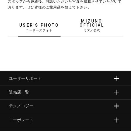
スタッフから連絡後、許諾いただいた写真を掲載させていただいて
おります。ぜひ皆様のご愛用品を教えて下さい。
野球
MIZUNO
USER'S PHOTO
OFFICIAL
ゴルフ
スイム
ユーザーサポート
バレーボール
販売店一覧
テニス／ソフトテニス
テクノロジー
コーポレート
バドミントン