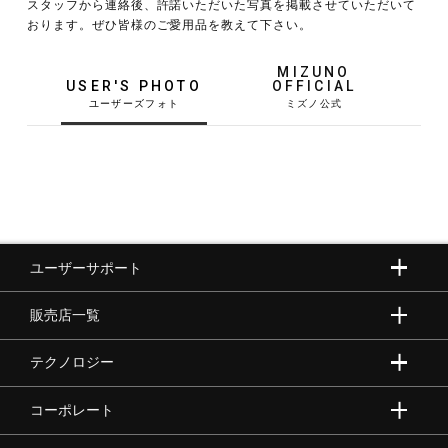
スタッフから連絡後、許諾いただいた写真を掲載させていただいて
おります。ぜひ皆様のご愛用品を教えて下さい。
野球
MIZUNO
USER'S PHOTO
OFFICIAL
ゴルフ
スイム
ユーザーサポート
バレーボール
販売店一覧
テニス／ソフトテニス
テクノロジー
コーポレート
バドミントン