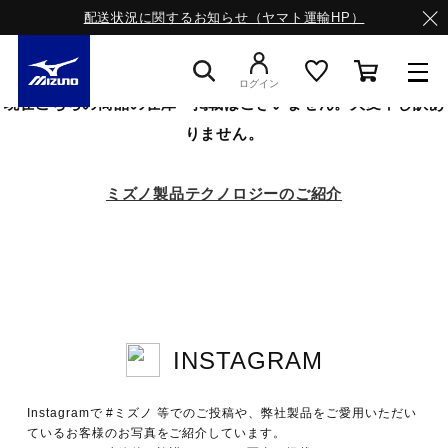
配送状況に関するお知らせ（ヤマト運輸HP）
ログイン
現在こちらの商品の在庫・掲載はございません。大変申し訳あ
りません。
スニーカー
ミズノ製品テクノロジーのご紹介
ライフスタイルウエア
ランニング
INSTAGRAM
サッカー／フットサル
Instagramで #ミズノ 等でのご投稿や、弊社製品をご愛用いただい
トレーニング
ているお客様のお写真をご紹介しています。