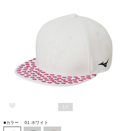
野球
ゴルフ
スイム
バレーボール
テニス／ソフトテニス
1/7
■カラー
01:ホワイト
バドミントン