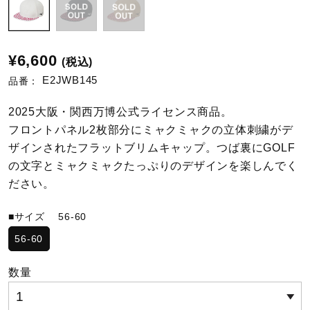
陸上競技
¥6,600
(税込)
E2JWB145
品番：
卓球
2025大阪・関西万博公式ライセンス商品。
フロントパネル2枚部分にミャクミャクの立体刺繍がデ
ソフトボール
ザインされたフラットブリムキャップ。つば裏にGOLF
の文字とミャクミャクたっぷりのデザインを楽しんでく
柔道
ださい。
■サイズ
56-60
ウィンタースポーツ
56-60
数量
ワーキング