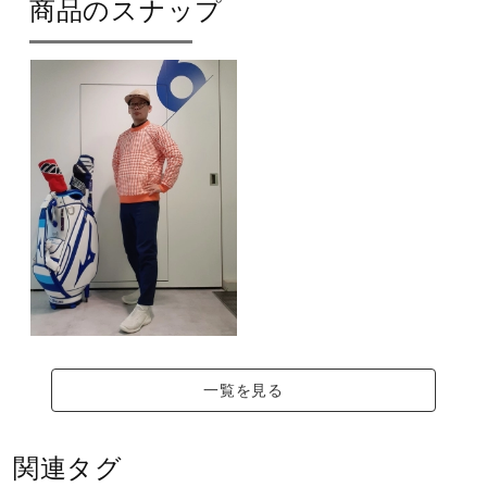
商品のスナップ
サポート
庇表部：ポリエステル100％
原産国
直営店一覧
インドネシア製
取扱店一覧
発売シーズン
2024年秋冬
一覧を見る
関連タグ