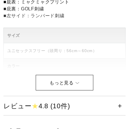
■庇表：ミャクミャクプリント
健康／エクササイズ
■庇裏：GOLF刺繍
■左サイド：ランバード刺繍
ジュニア／キッズ
サイズ
メディカル
ユニセックスフリー（頭周り：56cm～60cm）
カラー
コラボ／ライセンス
01：ホワイト
14：ネイビー
セール
49：ベージュ
レビュー
★
4.8 (10件)
その他
素材
本体：綿100％