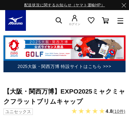
配送状況に関するお知らせ（ヤマト運輸HP）
ログイン
スニーカー
ライフスタイルウエア
2025大阪・関西万博 特設サイトはこちら >>>
ランニング
【大阪・関西万博】EXPO2025ミャクミャ
クフラットブリムキャップ
サッカー／フットサル
★★★★★
4.8
(10件)
ユニセックス
トレーニング