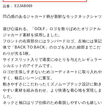
E2JAB069
品番：
陸上競技
凹凸感のあるジャカード柄が新鮮なモックネックシャツ
卓球
遊び心溢れる、「GOLF」ロゴを散りばめたオリジナル
ジャカード素材を採用しました。
フロントの右肩部分にはランバードロゴ、左袖には筆記
ソフトボール
体で「BACK TO BACK」のロゴを入れた細部までこだ
わりが光る1枚。
サイドスリット入りで適度にゆとりを与えたレギュラー
柔道
シルエットのアイテムです。
ロゴが主張しすぎないためコーディネートに取り入れや
すく、幅広いシーンに重宝。
ウィンタースポーツ
動きやすさにこだわったミズノムーブテック設計に動き
やすい素材を組み合わせ、より快適な着心地を実現しま
した。
ワーキング
ネックと袖口はリブ仕様のため着脱しやすいのも嬉しい