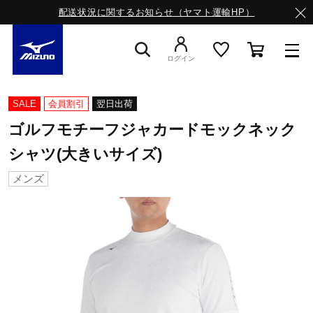
配送状況に関するお知らせ（ヤマト運輸HP）
ログイン
スニーカー
SALE
会員割引
翌日出荷
ゴルフモチーフジャカードモックネック
ライフスタイルウエア
シャツ(大きいサイズ)
メンズ
ランニング
サッカー／フットサル
トレーニング