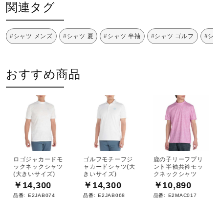
関連タグ
23：ブリスフールブルー
#シャツ メンズ
#シャツ 夏
#シャツ 半袖
#シャツ ゴルフ
#シ
素材
本体：ポリエステル95%、ポリウレタン5%
おすすめ商品
フライス：ポリエステル100%
原産国
中国製
サステナビリティ
ロゴジャカードモ
ゴルフモチーフジ
鹿の子リーフプリ
ックネックシャツ
ャカードシャツ(大
ント半袖共衿モッ
(大きいサイズ)
きいサイズ)
クネックシャツ
材料：この商品には、リサイクルポリエステル繊維が50％
￥14,300
￥14,300
￥10,890
以上使用されています。
品番:
E2JAB074
品番:
E2JAB068
品番:
E2MAC017