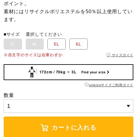
ポイント。
ウォーキングシューズ
素材にはリサイクルポリエステルを50％以上使用してい
ます。
ライフスタイルグッズ
■サイズ
選択してください
3L
4L
5L
6L
インナー
?
※赤文字のサイズは在庫わずか
サイズガイド
172cm / 70kg
3L
Find your size
寝具／ミズノスリープ
?
unisizeサイズご利用ガイド
数量
アウトドア／レイン
サポーター
カートに入れる