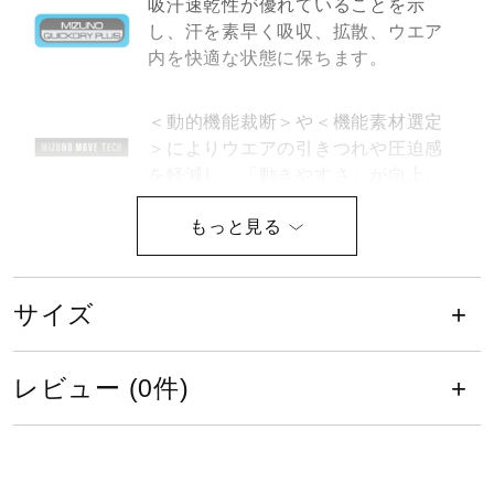
吸汗速乾性が優れていることを示
サポート
し、汗を素早く吸収、拡散、ウエア
内を快適な状態に保ちます。
直営店一覧
＜動的機能裁断＞や＜機能素材選定
＞によりウエアの引きつれや圧迫感
取扱店一覧
を軽減し、「動きやすさ」が向上。
サイズ
サイズ
3L、4L、5L、6L
カラー
レビュー (0件)
01：ホワイト
09：ブラック
15：トゥルーネイビー