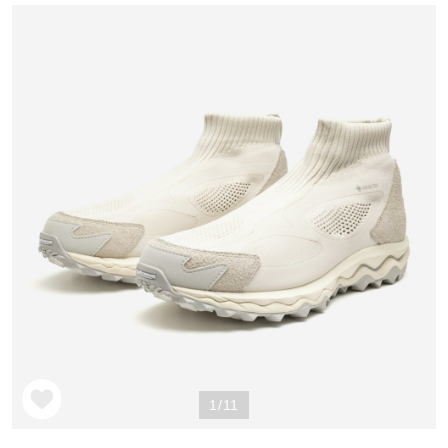
野球
ゴルフ
スイム
バレーボール
テニス／ソフトテニス
1/11
バドミントン