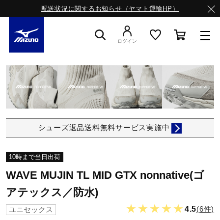
配送状況に関するお知らせ（ヤマト運輸HP）
ログイン
スニーカー
ライフスタイルウエア
シューズ返品送料無料サービス実施中
ランニング
10時まで当日出荷
WAVE MUJIN TL MID GTX nonnative(ゴ
サッカー／フットサル
アテックス／防水)
★★★★★
4.5
(6件)
ユニセックス
トレーニング