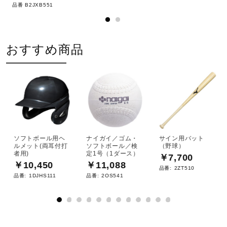
品番 B2JXB551
おすすめ商品
ソフトボール用ヘ
ナイガイ／ゴム・
サイン用バット
ルメット(両耳付打
ソフトボール／検
（野球）
者用)
定1号（1ダース）
￥7,700
￥10,450
￥11,088
品番:
2ZT510
品番:
1DJHS111
品番:
2OS541