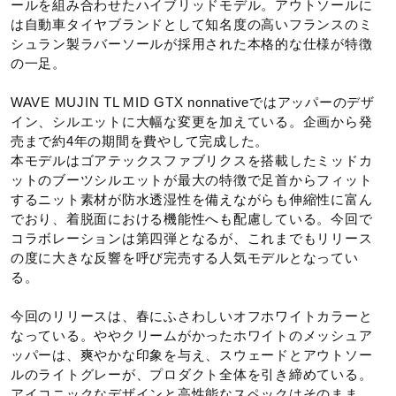
ールを組み合わせたハイブリッドモデル。アウトソールに
原産国
は自動車タイヤブランドとして知名度の高いフランスのミ
シュラン製ラバーソールが採用された本格的な仕様が特徴
の一足。
ベトナム製
WAVE MUJIN TL MID GTX nonnativeではアッパーのデザ
質量
イン、シルエットに大幅な変更を加えている。企画から発
売まで約4年の期間を費やして完成した。
約450g（27.0cm片方）
本モデルはゴアテックスファブリクスを搭載したミッドカ
ットのブーツシルエットが最大の特徴で足首からフィット
するニット素材が防水透湿性を備えながらも伸縮性に富ん
インソール
でおり、着脱面における機能性へも配慮している。今回で
コラボレーションは第四弾となるが、これまでもリリース
カップインソール（取り外し可）
の度に大きな反響を呼び完売する人気モデルとなってい
る。
シューズ幅
今回のリリースは、春にふさわしいオフホワイトカラーと
なっている。ややクリームがかったホワイトのメッシュア
2E（ノーマル）相当の方向け
ッパーは、爽やかな印象を与え、スウェードとアウトソー
■シューズサイズの計測方法はこちら
ルのライトグレーが、プロダクト全体を引き締めている。
アイコニックなデザインと高性能なスペックはそのまま