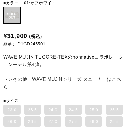
■カラー
01:オフホワイト
陸上競技
卓球
¥31,900
(税込)
D1GD245501
品番：
ソフトボール
WAVE MUJIN TL GORE-TEXのnonnativeコラボレーシ
ョンモデル第4弾。
柔道
＞＞その他、WAVE MUJINシリーズ スニーカーはこち
ら
ウィンタースポーツ
■サイズ
23.0
23.5
24.0
24.5
25.0
25.5
ワーキング
26.0
26.5
27.0
27.5
28.0
28.5