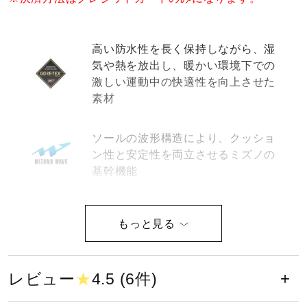
健康／エクササイズ
高い防水性を長く保持しながら、湿
気や熱を放出し、暖かい環境下での
ジュニア／キッズ
激しい運動中の快適性を向上させた
素材
メディカル
ソールの波形構造により、クッショ
ン性と安定性を両立させるミズノの
コラボ／ライセンス
基幹機能
軟らかさを追求したミッドソール素
セール
材
その他
軽さとクッション性に優れたミッド
レビュー
★
4.5 (6件)
ソール素材