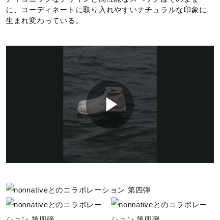
に、コーディネートに取り入れやすいナチュラルな印象に
サステナビリティ
生まれ変わっている。
材料：
アッパー本体の人工皮革基布に50％以上のリサイクル素材
を使用。
インソール表面のテキスタイルに90％以上のリサイクル素
材を使用。
発売シーズン
P
2025年春夏
l