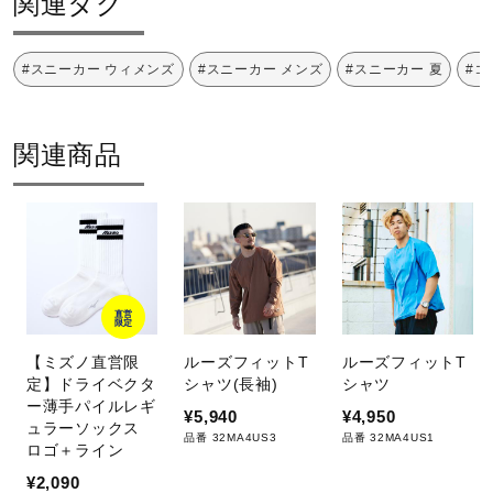
関連タグ
e
#スニーカー ウィメンズ
#スニーカー メンズ
#スニーカー 夏
#コ
o
関連商品
直営
限定
【ミズノ直営限
ルーズフィットT
ルーズフィットT
定】ドライベクタ
シャツ(長袖)
シャツ
ー薄手パイルレギ
¥5,940
¥4,950
ュラーソックス
品番 32MA4US3
品番 32MA4US1
ロゴ＋ライン
¥2,090