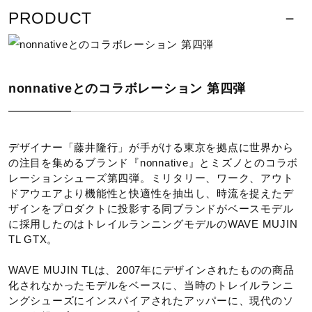
サポート
PRODUCT
サイズ
直営店一覧
23.0～29.0、30.0cm
こちらのスニーカーは、横幅がやや細身の仕上がりのためソ
nonnativeとのコラボレーション 第四弾
ックス等を考慮し少しゆとりを持ちたい方は、0.5cm～
取扱店一覧
1.0cm上のサイズをおすすめします。
デザイナー「藤井隆行」が手がける東京を拠点に世界から
カラー
の注目を集めるブランド『nonnative』とミズノとのコラボ
レーションシューズ第四弾。ミリタリー、ワーク、アウト
ドアウエアより機能性と快適性を抽出し、時流を捉えたデ
01：オフホワイト
ザインをプロダクトに投影する同ブランドがベースモデル
に採用したのはトレイルランニングモデルのWAVE MUJIN
素材
TL GTX。
甲材：合成繊維×天然皮革×人工皮革
WAVE MUJIN TLは、2007年にデザインされたものの商品
化されなかったモデルをベースに、当時のトレイルランニ
底材：ゴム底
ングシューズにインスパイアされたアッパーに、現代のソ