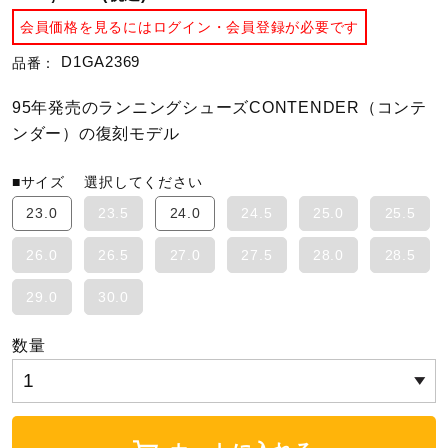
会員価格を見るにはログイン・会員登録が必要です
陸上競技
D1GA2369
品番：
95年発売のランニングシューズCONTENDER（コンテ
卓球
ンダー）の復刻モデル
■サイズ
選択してください
ソフトボール
23.0
23.5
24.0
24.5
25.0
25.5
26.0
26.5
27.0
27.5
28.0
28.5
柔道
29.0
30.0
ウィンタースポーツ
数量
ワーキング