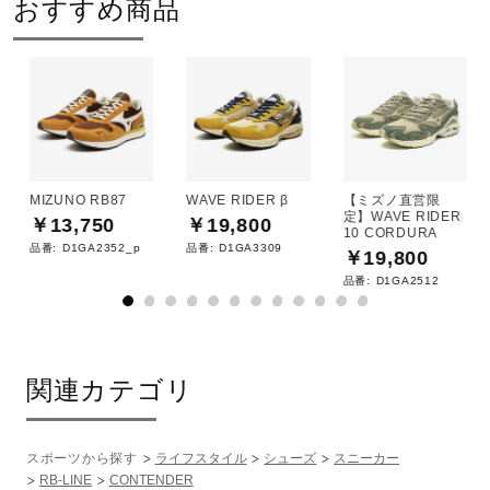
おすすめ商品
MIZUNO RB87
WAVE RIDER β
【ミズノ直営限
定】WAVE RIDER
￥13,750
￥19,800
10 CORDURA
品番:
D1GA2352_p
品番:
D1GA3309
￥19,800
品番:
D1GA2512
関連カテゴリ
スポーツから探す
ライフスタイル
シューズ
スニーカー
RB-LINE
CONTENDER