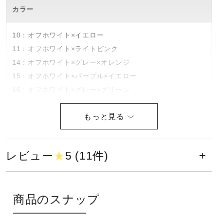
カラー
健康／エクササイズ
10：オフホワイト×イエロー
ジュニア／キッズ
11：オフホワイト×ライトピンク
14：オフホワイト×グレー×オレンジ
15：オフホワイト×パープル×イエロー
メディカル
16：オフホワイト×グレー×グリーン
17：オフホワイト×ベージュ×ネイビー
コラボ／ライセンス
素材
セール
レビュー
★
5 (11件)
甲材：合成繊維×天然皮革×人工皮革
底材：合成底
その他
原産国
商品のスナップ