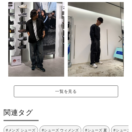
ベトナム製
サポート
質量
直営店一覧
約320g（27.0cm片方）
取扱店一覧
インソール
取り外し不可
シューズ幅
一覧を見る
2E相当の方向け
■シューズサイズの計測方法はこちら
関連タグ
サステナビリティ
#メンズ シューズ
#シューズ ウィメンズ
#シューズ 夏
#シューズ