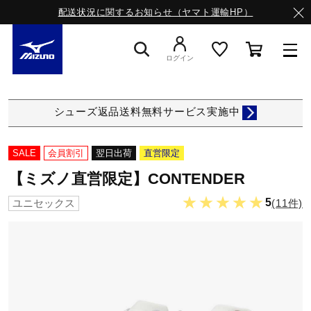
配送状況に関するお知らせ（ヤマト運輸HP）
ログイン
スニーカー
シューズ返品送料無料サービス実施中
ライフスタイルウエア
SALE
会員割引
翌日出荷
直営限定
【ミズノ直営限定】CONTENDER
ランニング
★★★★★
5
(11件)
ユニセックス
サッカー／フットサル
トレーニング