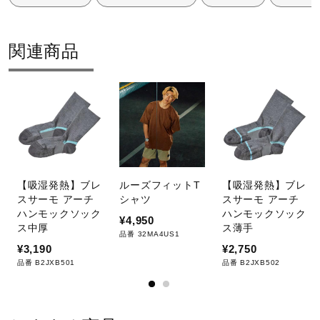
材料：
アッパー本体裏地のテキスタイルに90％以上のリサイクル
素材を使用。
関連商品
インソール表面のテキスタイルに90％以上のリサイクル素
材を使用。
発売シーズン
14）15）16）17）2024年秋冬
10）11）2024年春夏
【吸湿発熱】ブレ
ルーズフィットT
【吸湿発熱】ブレ
スサーモ アーチ
シャツ
スサーモ アーチ
ハンモックソック
ハンモックソック
¥4,950
ス中厚
ス薄手
品番 32MA4US1
¥3,190
¥2,750
品番 B2JXB501
品番 B2JXB502