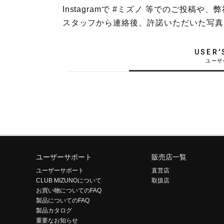
Instagramで #ミズノ 等でのご投
テニス／ソフトテニス
スタッフから連絡後、許諾いただいた写真
バドミントン
陸上競技
USER'
卓球
ソフトボール
柔道
ウィンタースポーツ
ワーキング
ウォーキングシューズ
ユーザーサポート
販売店一覧
ユーザーサポート
直営店
ライフスタイルグッズ
CLUB MIZUNOについて
取扱店
お買い物についてのFAQ
インナー
製品についてのFAQ
寝具／ミズノスリープ
製品カタログ
重要なお知らせ