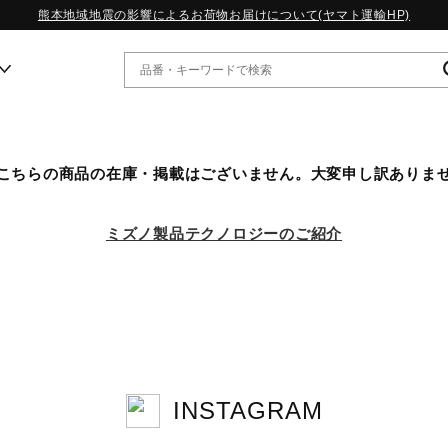
熊本地域地震の影響によるお荷物お届けについて(ヤマト運輸HP)
ー
こちらの商品の在庫・掲載はございません。大変申し訳ありま
WP13.2｜特集
MORELIA LS｜特集
ミズノ製品テクノロジーのご紹介
W.PROPHECY1｜特集
WP MAGIC MITA｜特集
WP STRAP｜特集
スペシャルカラーパック｜特集
WP STRAP 2｜特集
マーガレット・ハウエル｜特集
KICKS & ECHO｜特集
INSTAGRAM