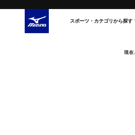
スポーツ・カテゴリから探す
スニーカー
スニーカ
現在
ライフスタイルウエア
すべてのシリーズ
ランニング
WAVE PROPHECY
MORELIA LS
サッカー／フットサル
WAVE RIDER
トレーニング
MXR
ゴアテックス
野球
コラボレーション
その他シリーズ
ゴルフ
スイム
スニーカー商品をすべて見る
バレーボール