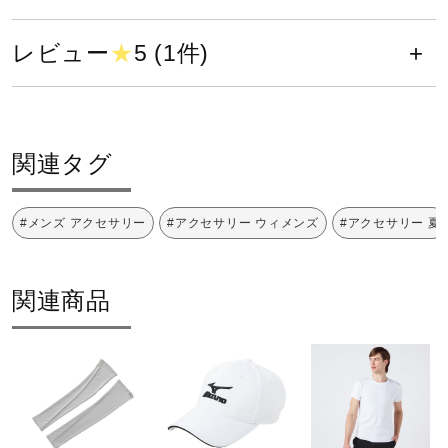
健康／エクササイズ
04：グレー
レビュー
★
5 (1件)
14：ディープネイビー
29：サックスブルー
ジュニア／キッズ
素材
関連タグ
メディカル
綿100％
#メンズ アクセサリー
#アクセサリー ウィメンズ
#アクセサリー 夏
コラボ／ライセンス
原産国
関連商品
中国製
セール
発売シーズン
その他
2026年春夏