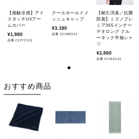
サポート
【接触冷感】アイ
クールホールドメ
【耐久消臭／抗菌
スタッチUVアー
ッシュキャップ
防臭】ミズノプレ
ムカバー
ミア365インナー
直営店一覧
¥3,190
デオロング クル
¥1,980
品番 C2JWD101
ーネック半袖シャ
品番 C2JYC101
ツ
取扱店一覧
¥2,860
品番 C2JAD121
おすすめ商品