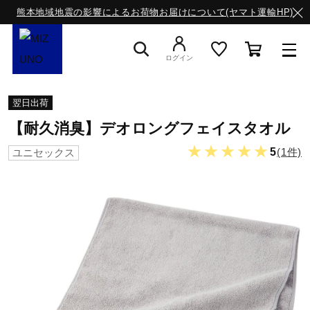
熊本地域地震の影響によるお荷物お届けについて(ヤマト運輸HP)
ログイン
スニーカー
翌日出荷
【耐久消臭】デオロングフェイスタオル
ライフスタイルウエア
★★★★★
5
(1件)
ユニセックス
ランニング
サッカー／フットサル
トレーニング