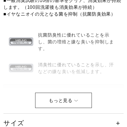
■一般消臭試験の10倍の基準をクリア、消臭効果が持続
します。（100回洗濯後も消臭効果が持続）
ウォーキングシューズ
■イヤなニオイの元となる菌を抑制（抗菌防臭効果）
ライフスタイルグッズ
抗菌防臭性に優れていることを示
し、菌の増殖と嫌な臭いを抑制しま
す。
インナー
消臭性に優れていることを示し、汗
などの嫌な臭いを低減します。
寝具／ミズノスリープ
アウトドア／レイン
サイズ
約34cm×80cm
サポーター
サイズ
カラー