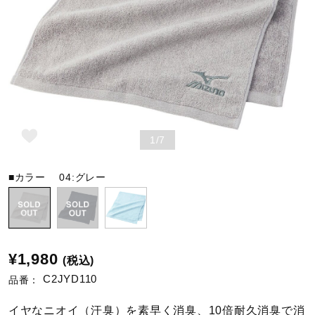
野球
ゴルフ
1/7
スイム
■カラー
04:グレー
バレーボール
テニス／ソフトテニス
¥1,980
(税込)
C2JYD110
品番：
バドミントン
イヤなニオイ（汗臭）を素早く消臭、10倍耐久消臭で消