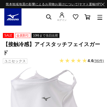
熊本地域地震の影響によるお荷物お届けについて(ヤマト運輸HP)
ログイン
スニーカー
SALE
会員割引
10時まで当日出荷
【接触冷感】アイスタッチフェイスガー
ライフスタイルウエア
ド
★★★★★
4.6
(96件)
ユニセックス
ランニング
サッカー／フットサル
トレーニング