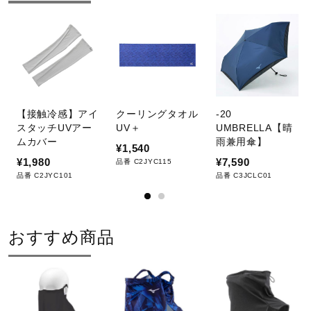
サポート
01：ホワイト
08：キャスチャコール
直営店一覧
素材
ポリエステル88％、トリアセテート12％
取扱店一覧
【接触冷感】アイ
クーリングタオル
-20
スタッチUVアー
UV＋
UMBRELLA【晴
原産国
ムカバー
雨兼用傘】
¥1,540
¥1,980
¥7,590
品番 C2JYC115
品番 C2JYC101
品番 C3JCLC01
インドネシア製
発売シーズン
おすすめ商品
2021年春夏