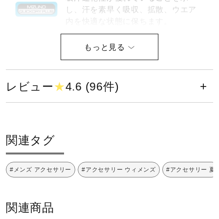
し、汗を素早く吸収、拡散、ウエア
健康／エクササイズ
内を快適な状態に保ちます。
ジュニア／キッズ
抗菌防臭性に優れていることを示
し、菌の増殖と嫌な臭いを抑制しま
す。
メディカル
レビュー
★
4.6 (96件)
サイズ
コラボ／ライセンス
顔回り／61㎝、前丈／23㎝、後丈／18㎝
関連タグ
セール
※顔回り＝サイズ調整アジャスターを伸ばした状態の寸法。
#メンズ アクセサリー
#アクセサリー ウィメンズ
#アクセサリー 夏
※目安の寸法です。あくまでも参考にしてください。
その他
カラー
関連商品