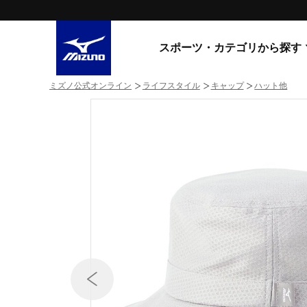
スポーツ・カテゴリから探す
ミズノ公式オンライン
ライフスタイル
キャップ
ハット他
スニーカー
スニーカ
ライフスタイルウエア
すべてのシリーズ
ランニング
WAVE PROPHECY
MORELIA LS
サッカー／フットサル
WAVE RIDER
トレーニング
MXR
ゴアテックス
野球
コラボレーション
その他シリーズ
ゴルフ
スイム
スニーカー商品をすべて見る
バレーボール