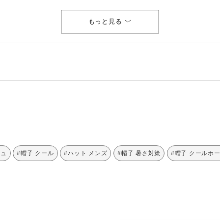
シュ
#帽子 クール
#ハット メンズ
#帽子 暑さ対策
#帽子 クールホ