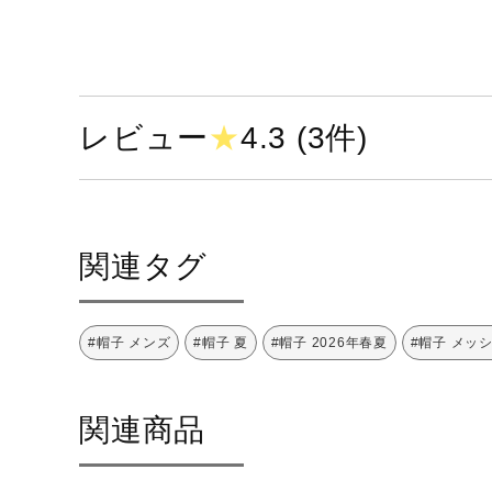
非常に弱い操作によるウ
エットクリーニングがで
きる
レビュー
★
4.3 (3件)
サイズ
F（56-60cm）
関連タグ
カラー
04：ライトグレー
09：ブラック
#帽子 メンズ
#帽子 夏
#帽子 2026年春夏
#帽子 メッ
14：ネイビー
原産国
中国製
関連商品
発売シーズン
2026年春夏