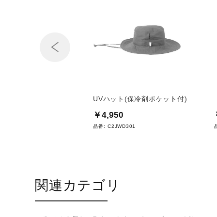
Prev
ノ直営限定】モノグラム
UVハット(保冷剤ポケット付)
ト
￥4,950
0
品番:
C2JWD301
WD102
関連カテゴリ