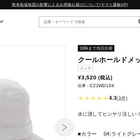
熊本地域地震の影響によるお荷物お届けについて(ヤマト運輸HP)
ー
10時まで当日出荷
クールホールドメ
WP13.2｜特集
メンズ
MORELIA LS｜特集
¥3,520
(税込)
W.PROPHECY1｜特集
C2JWD104
WP MAGIC MITA｜特集
品番：
WP STRAP｜特集
★★★★★
4.3
(3件)
スペシャルカラーパック｜特集
WP STRAP 2｜特集
マーガレット・ハウエル｜特集
水に浸してヒンヤリ涼しい
KICKS & ECHO｜特集
■カラー
04:ライトグレ