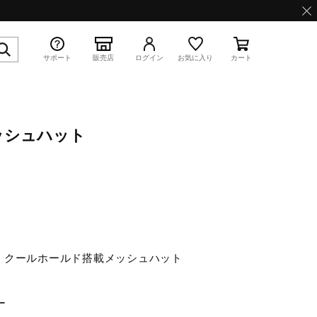
サポート
販売店
ログイン
お気に入り
カート
ッシュハット
特集
WAVE PROPHECY 13.2
！クールホールド搭載メッシュハット
ー