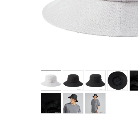
テニス／ソフトテニス
バドミントン
陸上競技
卓球
ソフトボール
柔道
ウィンタースポーツ
ワーキング
ウォーキングシューズ
ライフスタイルグッズ
インナー
寝具／ミズノスリープ