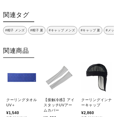
健康／エクササイズ
日陰のぬれつり干しがよい
関連タグ
ジュニア／キッズ
#帽子 メンズ
#帽子 夏
#キャップ メンズ
#キャップ 夏
#メッ
アイロン仕上げ禁止
メディカル
関連商品
コラボ／ライセンス
ドライクリーニング禁止
セール
クーリングタオル
【接触冷感】アイ
クーリングインナ
その他
UV＋
スタッチUVアー
ーキャップ
非常に弱い操作によるウエットクリ
ムカバー
¥1,540
¥2,860
ーニングができる