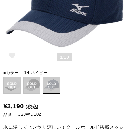
野球
ゴルフ
1/10
スイム
■カラー
14:ネイビー
バレーボール
テニス／ソフトテニス
¥3,190
(税込)
C2JWD102
品番：
バドミントン
水に浸してヒンヤリ涼しい！クールホールド搭載メッシ