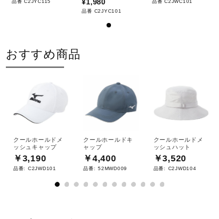
¥1,980
品番 C2JYC115
品番 C2JWC101
サポート
品番 C2JYC101
直営店一覧
サイズ
おすすめ商品
F（56-60cm）
取扱店一覧
カラー
01：ホワイト
09：ブラック
クールホールドメ
クールホールドキ
クールホールドメ
ッシュキャップ
ャップ
ッシュハット
14：ネイビー
￥3,190
￥4,400
￥3,520
品番:
C2JWD101
品番:
52MWD009
品番:
C2JWD104
原産国
中国製