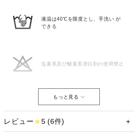
ウォーキングシューズ
液温は40℃を限度とし、手洗い が
できる
ライフスタイルグッズ
インナー
塩素系及び酸素系漂白剤の使用禁止
寝具／ミズノスリープ
アウトドア／レイン
タンブル乾燥禁止
レビュー
★
5 (6件)
サポーター