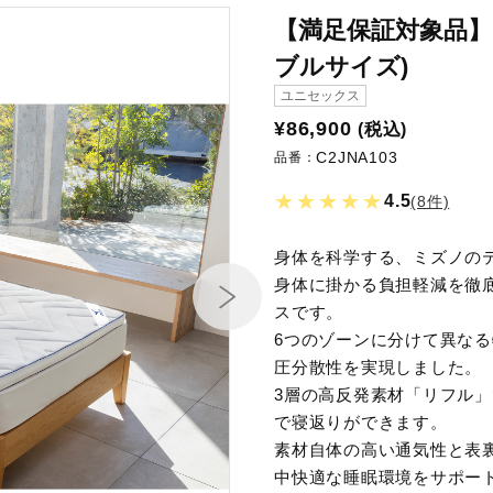
【満足保証対象品】
ブルサイズ)
ユニセックス
¥86,900
(税込)
C2JNA103
品番：
★★★★★
4.5
(8件)
身体を科学する、ミズノの
身体に掛かる負担軽減を徹
スです。
6つのゾーンに分けて異な
圧分散性を実現しました。
3層の高反発素材「リフル
で寝返りができます。
素材自体の高い通気性と表
中快適な睡眠環境をサポー