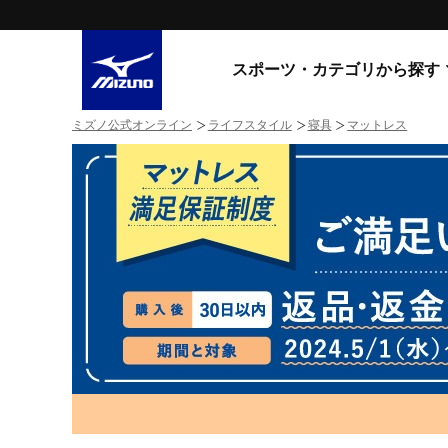
スポーツ・カテゴリから探す
ミズノ公式オンライン
ライフスタイル
寝具
マットレス
スニーカー
スニーカ
ライフスタイルウエア
すべてのシリーズ
ランニング
WAVE PROPHECY
MORELIA LS
サッカー／フットサル
WAVE RIDER
トレーニング
MXR
ゴアテックス
野球
コラボレーション
その他シリーズ
ゴルフ
スイム
スニーカー商品をすべて見る
バレーボール