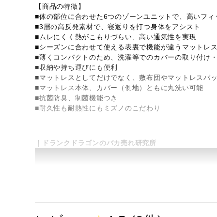
【商品の特徴】
■体の部位に合わせた6つのゾーンユニットで、高いフィ
■3層の高反発素材で、寝返りを打つ身体をアシスト
■ムレにくく熱がこもりづらい、高い通気性を実現
■シーズンに合わせて使える表裏で機能が違うマットレ
■薄くコンパクトのため、洗濯等でのカバーの取り付け
■収納や持ち運びにも便利
■マットレスとしてだけでなく、敷布団やマットレスパ
■マットレス本体、カバー（側地）ともに丸洗い可能
■抗菌防臭、制菌機能つき
■耐久性も耐熱性にもミズノのこだわり
｜ドランクドラゴンのバカ売れ研究所