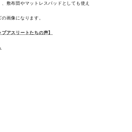
く、敷布団やマットレスパッドとしても使え
。
ズの画像になります。
ップアスリートたちの声】
ら