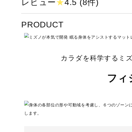
レビュー
★
4.5 (8件)
PRODUCT
カラダを科学するミ
フィ
サイズ
約117cm×198cm（厚さ：7cm
カラー
01：ホワイト
素材
キルト面
表側：ポリエステル100％
裏側：不織布