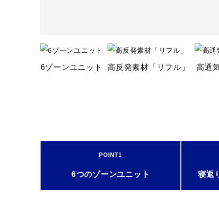
中綿：ポリエステル100％
メッシュ面：ポリエステル100
原産国
がわ地：中国製
中芯：日本製
6ゾーンユニット
高反発素材「リフル」
高通
質量
シングルサイズ：約5.45kg
セミダブルサイズ：約6.5kg
ダブルサイズ：約7.6kg
※製品により多少誤差がござい
発売シーズン
2023年春夏
POINT1
6つの
ゾーンユニット
寝返