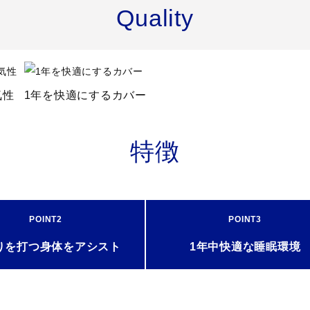
Quality
％
気性
1年を快適にするカバー
特徴
ます。
POINT2
POINT3
りを打つ
身体をアシスト
1年中快適な
睡眠環境