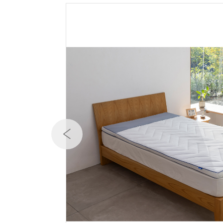
テニス／ソフトテニス
バドミントン
陸上競技
卓球
ソフトボール
柔道
ウィンタースポーツ
ワーキング
ウォーキングシューズ
ライフスタイルグッズ
インナー
寝具／ミズノスリープ