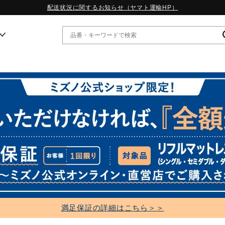
配送状況に関するお知らせ（ヤマト運輸HP）
ー
WP13.2｜特集
MORELIA LS｜特集
W.PROPHECY1｜特集
WP MAGIC MITA｜特集
WP STRAP｜特集
スペシャルカラーパック｜特集
WP STRAP 2｜特集
マーガレット・ハウエル｜特集
KICKS & ECHO｜特集
満足保証の詳細はこちら＞＞