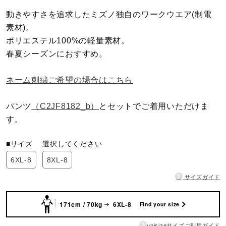
動きやすさを追求したミズノ独自のワークウエア(制電
陸上競技
素材)。
ポリエステル100%の軽量素材。
春夏シーズンにおすすめ。
卓球
ネーム刺繍ご希望の場合はこちら
ソフトボール
パンツ
（C2JF8182_b）
とセットでご着用いただけま
す。
柔道
■サイズ
選択してください
6XL-8
8XL-8
ウィンタースポーツ
?
サイズガイド
171cm / 70kg
6XL-8
Find your size
ワーキング
?
unisizeサイズご利用ガイド