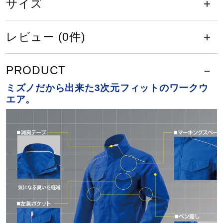
サイズ
サポート
レビュー (0件)
直営店一覧
サイズ
PRODUCT
取扱店一覧
6XL-8、8XL-8
ミズノだから出来た3次元フィットのワークウ
エア。
カラー
14：ネイビー
素材
ポリエステル100％（エステルドビーライト）
原産国