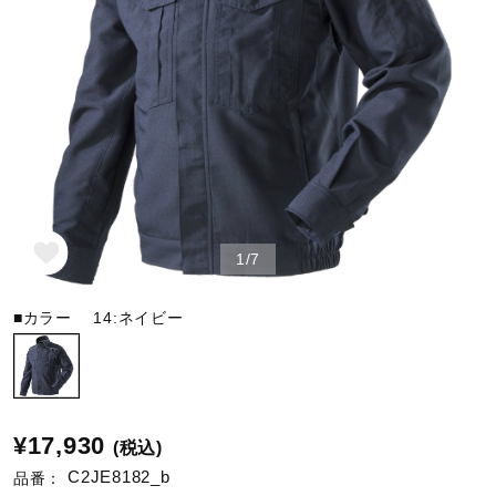
野球
ゴルフ
スイム
1/7
バレーボール
■カラー
14:ネイビー
テニス／ソフトテニス
¥17,930
(税込)
バドミントン
C2JE8182_b
品番：