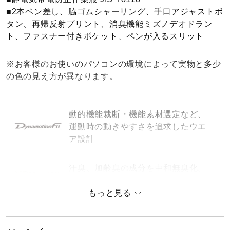
■2本ペン差し、脇ゴムシャーリング、手口アジャストボ
健康／エクササイズ
タン、再帰反射プリント、消臭機能ミズノデオドラン
ト、ファスナー付きポケット、ペンが入るスリット
ジュニア／キッズ
※お客様のお使いのパソコンの環境によって実物と多少
の色の見え方が異なります。
メディカル
動的機能裁断・機能素材選定など、
コラボ／ライセンス
運動時の動きやすさを追求したウエ
ア設計
セール
汗臭、加齢臭の成分を中和無臭化。
100回洗濯後でも効果持続
その他
軽量設計の商品です。