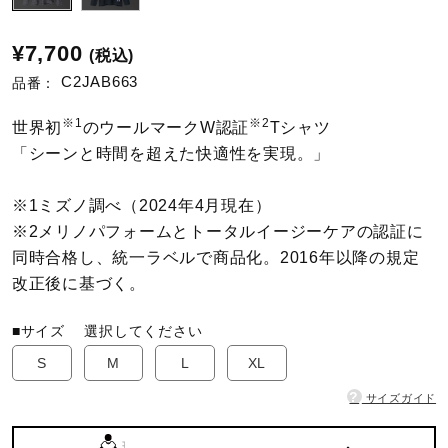
陸上競技
¥7,700
(税込)
C2JAB663
品番：
卓球
※1
※2
世界初
のウールマークW認証
Tシャツ
「シーンと時間を超えた快適性を実現。」
ソフトボール
※1ミズノ調べ（2024年4月現在）
※2メリノパフォームとトータルイージーケアの認証に
同時合格し、統一ラベルで商品化。2016年以降の規定
柔道
改正後に基づく。
■サイズ
選択してください
ウィンタースポーツ
S
M
L
XL
?
サイズガイド
ワーキング