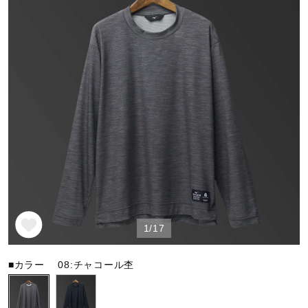
野球
ゴルフ
スイム
バレーボール
1/17
テニス／ソフトテニス
■カラー
08:チャコール杢
バドミントン