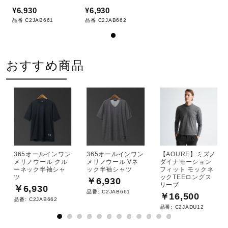
¥6,930
¥6,930
品番 C2JAB661
品番 C2JAB662
おすすめ商品
365オールインワン
365オールインワン
【AOURE】ミズノ
メリノウール クル
メリノウール Vネ
ダイナモーション
ーネック半袖シャ
ック半袖シャツ
フィット モックネ
ツ
ックTEEロングス
￥6,930
リーブ
￥6,930
品番:
C2JAB661
￥16,500
品番:
C2JAB662
品番:
C2JADU12