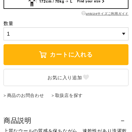
172cm / 70kg
L
Find your size
ウォーキングシューズ
?
unisizeサイズご利用ガイド
数量
ライフスタイルグッズ
インナー
カートに入れる
寝具／ミズノスリープ
商品のお問合わせ
取扱店を探す
アウトドア／レイン
サポーター
商品説明
上質なウールの質感を保ちながら、速乾性があり洗濯乾