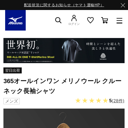
配送状況に関するお知らせ（ヤマト運輸HP）
ログイン
スニーカー
ライフスタイルウエア
翌日出荷
365オールインワン メリノウール クルー
ランニング
ネック長袖シャツ
★★★★★
5
(28件)
メンズ
サッカー／フットサル
トレーニング