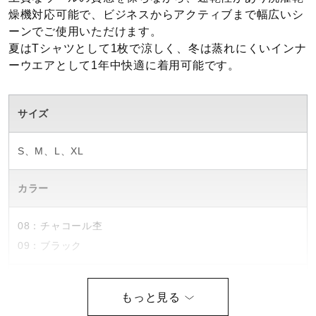
燥機対応可能で、ビジネスからアクティブまで幅広いシ
健康／エクササイズ
ーンでご使用いただけます。
夏はTシャツとして1枚で涼しく、冬は蒸れにくいインナ
ーウエアとして1年中快適に着用可能です。
ジュニア／キッズ
サイズ
メディカル
S、M、L、XL
コラボ／ライセンス
カラー
セール
08：チャコール杢
09：ブラック
その他
素材