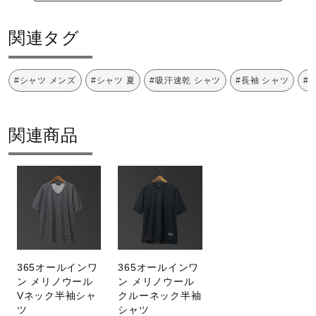
関連タグ
#シャツ メンズ
#シャツ 夏
#吸汗速乾 シャツ
#長袖 シャツ
#
関連商品
365オールインワ
365オールインワ
ン メリノウール
ン メリノウール
Vネック半袖シャ
クルーネック半袖
ツ
シャツ