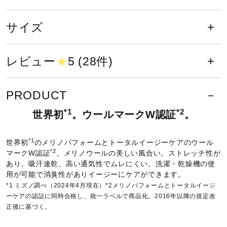
毛50％、ポリエステル50％
サポート
サイズ
原産国
直営店一覧
中国製
レビュー
★
5 (28件)
取扱店一覧
発売シーズン
PRODUCT
2024年春夏
*1
*2
世界初
。ウールマークW認証
。
*1
世界初
のメリノパフォームとトータルイージーケアのウール
*2
マークW認証
。
メリノウールの美しい風合い。ストレッチ性が
あり、吸汗速乾、高い通気性でムレにくい。
洗濯・乾燥機の使
用が可能で消臭性がありイージーにケアができます。
*1 ミズノ調べ（2024年4月現在）*2メリノパフォームとトータルイージ
ーケアの認証に同時合格し、統一ラベルで商品化。2016年以降の規定改
正後に基づく。