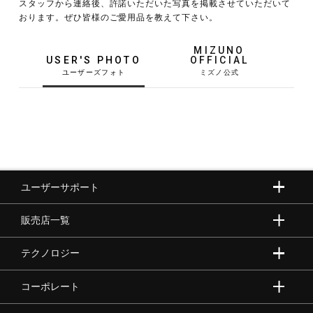
スタッフから連絡後、許諾いただいた写真を掲載させていただいて
おります。ぜひ皆様のご愛用品を教えて下さい。
野球
MIZUNO
USER'S PHOTO
OFFICIAL
ゴルフ
スイム
ユーザーサポート
バレーボール
販売店一覧
テニス／ソフトテニス
テクノロジー
コーポレート
バドミントン