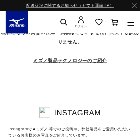
配送状況に関するお知らせ（ヤマト運輸HP）
ログイン
現在こちらの商品の在庫・掲載はございません。大変申し訳あ
りません。
スニーカー
ミズノ製品テクノロジーのご紹介
ライフスタイルウエア
ランニング
INSTAGRAM
サッカー／フットサル
Instagramで #ミズノ 等でのご投稿や、弊社製品をご愛用いただい
トレーニング
ているお客様のお写真をご紹介しています。