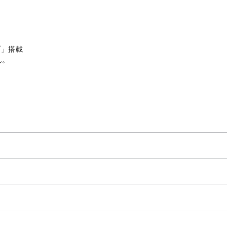
プ」搭載
ん。