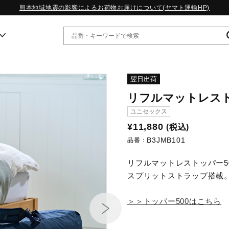
熊本地域地震の影響によるお荷物お届けについて(ヤマト運輸HP)
ー
翌日出荷
リフルマットレスト
WP13.2｜特集
ユニセックス
MORELIA LS｜特集
¥11,880
(税込)
W.PROPHECY1｜特集
B3JMB101
WP MAGIC MITA｜特集
品番：
WP STRAP｜特集
リフルマットレストッパー5
スペシャルカラーパック｜特集
WP STRAP 2｜特集
スプリットストラップ搭載
マーガレット・ハウエル｜特集
KICKS & ECHO｜特集
＞＞トッパー500はこちら