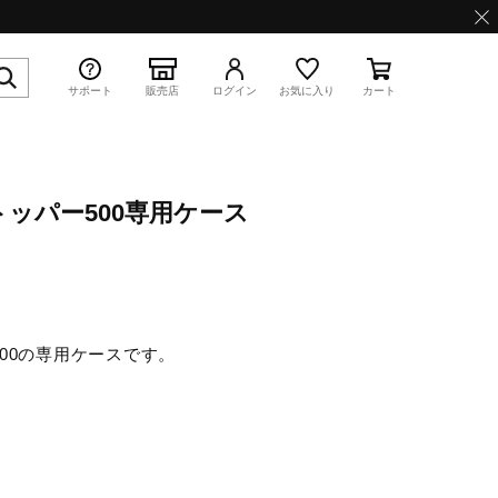
サポート
販売店
ログイン
お気に入り
カート
ッパー500専用ケース
特集
00の専用ケースです。
。
WAVE PROPHECY 13.2