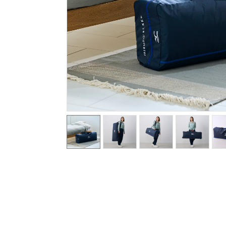
テニス／ソフトテニス
バドミントン
陸上競技
卓球
ソフトボール
柔道
ウィンタースポーツ
ワーキング
ウォーキングシューズ
ライフスタイルグッズ
インナー
寝具／ミズノスリープ