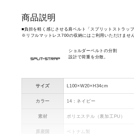
アウトドア／レイン
サポーター
商品説明
健康／エクササイズ
■負担を軽く感じさせる肩ベルト「スプリットストラッ
ジュニア／キッズ
※リフルマットレス700の収納にはご利用いただけませ
メディカル
ショルダーベルトの分割
コラボ／ライセンス
設計で荷重を分散。
セール
その他
サイズ
L100×W20×H34cm
カラー
14：ネイビー
素材
ポリエステル（裏加工PU）
原産国
ベトナム製