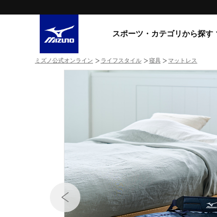
スポーツ・カテゴリから探す
ミズノ公式オンライン
ライフスタイル
寝具
マットレス
スニーカー
スニーカ
ライフスタイルウエア
すべてのシリーズ
ランニング
WAVE PROPHECY
MORELIA LS
サッカー／フットサル
WAVE RIDER
トレーニング
MXR
ゴアテックス
野球
コラボレーション
その他シリーズ
ゴルフ
スイム
スニーカー商品をすべて見る
バレーボール