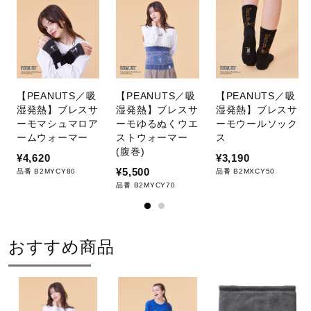
サポート
ドライクリーニング禁止
直営店一覧
【PEANUTS／吸
【PEANUTS／吸
【PEANUTS／吸
弱い操作によるウエットクリーニン
取扱店一覧
湿発熱】ブレスサ
湿発熱】ブレスサ
湿発熱】ブレスサ
グができる
ーモマシュマロア
ーモゆるぬくウエ
ーモウールソック
ームウォーマー
ストウォーマー
ス
(腹巻)
¥4,620
¥3,190
¥5,500
品番 B2MYCY80
品番 B2MXCY50
サイズ
品番 B2MYCY70
全長20cm×横幅25cm
おすすめ商品
カラー
05：ストーングレー