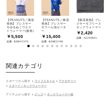
09：ブラック
60：ローズウッド
【PEANUTS／吸湿
【PEANUTS／吸湿
【吸湿発熱】ブレ
素材
発熱】ブレスサー
発熱】ブレスサー
スサーモフリース
モゆるぬくウエス
モウール混セータ
ネックウォーマー
トウォーマー(腹巻)
ー
￥2,420
アクリル69％、ナイロン26％、ポリエステル3％、ポリウレ
￥5,500
￥15,400
品番:
C2JYA601
タン1％、合成繊維（ブレスサーモ）1％
品番:
B2MYCY70
品番:
B2MCCY60
原産国
関連カテゴリ
中国製
発売シーズン
スポーツから探す
ライフスタイル
アクセサリー
スヌード／ネックウォーマー
2025年秋冬
アイテムから探す
グッズ
ネックウォーマー他