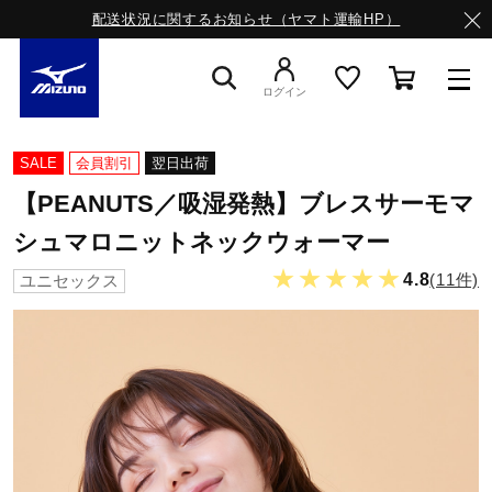
配送状況に関するお知らせ（ヤマト運輸HP）
ログイン
スニーカー
SALE
会員割引
翌日出荷
【PEANUTS／吸湿発熱】ブレスサーモマ
ライフスタイルウエア
シュマロニットネックウォーマー
★★★★★
4.8
(11件)
ユニセックス
ランニング
サッカー／フットサル
トレーニング