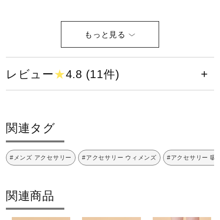
健康／エクササイズ
塩素系及び酸素系漂白剤の使用禁止
ジュニア／キッズ
レビュー
★
4.8 (11件)
メディカル
タンブル乾燥禁止
コラボ／ライセンス
関連タグ
セール
#メンズ アクセサリー
#アクセサリー ウィメンズ
#アクセサリー 吸
アイロン仕上げ禁止
その他
関連商品