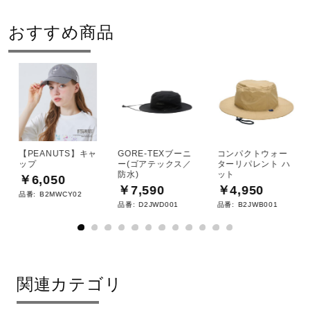
おすすめ商品
【PEANUTS】キャ
GORE-TEXブーニ
コンパクトウォー
ップ
ー(ゴアテックス／
ターリパレント ハ
防水)
ット
￥6,050
￥7,590
￥4,950
品番:
B2MWCY02
品番:
D2JWD001
品番:
B2JWB001
関連カテゴリ