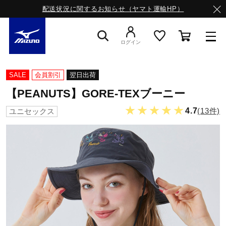
配送状況に関するお知らせ（ヤマト運輸HP）
ログイン
スニーカー
SALE
会員割引
翌日出荷
【PEANUTS】GORE-TEXブーニー
ライフスタイルウエア
★★★★★
4.7
(13件)
ユニセックス
ランニング
サッカー／フットサル
トレーニング