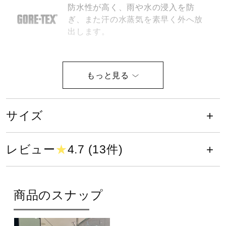
防水性が高く、雨や水の浸入を防
健康／エクササイズ
ぎ、また汗の水蒸気を素早く外へ放
出します。
ジュニア／キッズ
消臭機能を持った「デオドラントテ
ープ」を臭いが気になる部位に使用
しています。
メディカル
サイズ
ビンかわ部に「デオドラントテー
コラボ／ライセンス
プ」を使用しています。
レビュー
★
4.7 (13件)
セール
サイズ
商品のスナップ
その他
頭回り59cm
カラー