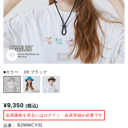
野球
ゴルフ
1/9
スイム
■カラー
09:ブラック
バレーボール
テニス／ソフトテニス
¥9,350
(税込)
会員価格を見るにはログイン・会員登録が必要です
バドミントン
B2MWCY01
品番：