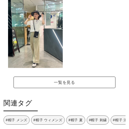
サポート
09：ブラック
26：グリーンブルー
直営店一覧
38：バーニャグリーン
取扱店一覧
素材
ナイロン100％
原産国
一覧を見る
中国製
関連タグ
発売シーズン
#帽子 メンズ
#帽子 ウィメンズ
#帽子 夏
#帽子 刺繍
#帽子 消
2025年春夏