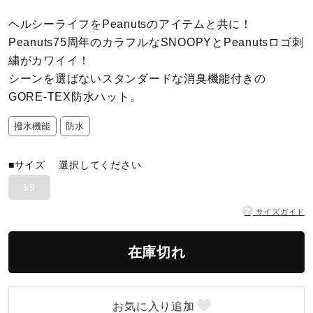
ヘルシーライフをPeanutsのアイテムと共に！
陸上競技
Peanuts75周年のカラフルなSNOOPYとPeanutsロゴ刺
繍がカワイイ！
シーンを選ばないスタンダードな消臭機能付きの
卓球
GORE-TEX防水ハット。
撥水機能
防水
ソフトボール
■サイズ
選択してください
柔道
59
?
サイズガイド
ウィンタースポーツ
在庫切れ
ワーキング