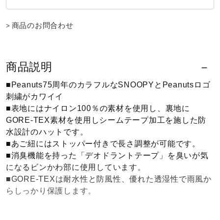
ウォーキングシューズ
商品のお問合わせ
ライフスタイルグッズ
商品説明
■Peanuts75周年のカラフルなSNOOPYとPeanutsロゴ
インナー
刺繍がカワイイ
■表地にはナイロン100％の素材を使用し、裏地に
GORE-TEX素材を使用しシームテープ加工を施した防
寝具／ミズノスリープ
水設計のハットです。
■あご紐にはストッパー付きで長さ調整が可能です。
■消臭機能を持った「デオドラントテープ」を臭いが気
アウトドア／レイン
になるビンかわ部に使用しています。
■GORE-TEXは耐水性と防風性、優れた透湿性で雨風か
らしっかり保護します。
サポーター