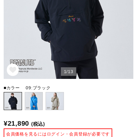
野球
ゴルフ
スイム
1/13
バレーボール
■カラー
09:ブラック
テニス／ソフトテニス
¥21,890
(税込)
バドミントン
会員価格を見るにはログイン・会員登録が必要です