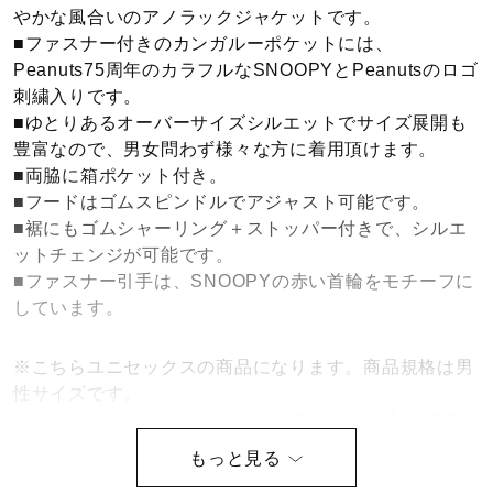
やかな風合いのアノラックジャケットです。
健康／エクササイズ
■ファスナー付きのカンガルーポケットには、
Peanuts75周年のカラフルなSNOOPYとPeanutsのロゴ
刺繍入りです。
ジュニア／キッズ
■ゆとりあるオーバーサイズシルエットでサイズ展開も
豊富なので、男女問わず様々な方に着用頂けます。
■両脇に箱ポケット付き。
メディカル
■フードはゴムスピンドルでアジャスト可能です。
■裾にもゴムシャーリング＋ストッパー付きで、シルエ
ットチェンジが可能です。
コラボ／ライセンス
■ファスナー引手は、SNOOPYの赤い首輪をモチーフに
しています。
セール
※こちらユニセックスの商品になります。商品規格は男
性サイズです。
女性の方の場合は、ワンサイズ程度小さめか適合/規格サ
その他
イズもご参考のうえお選び下さい。