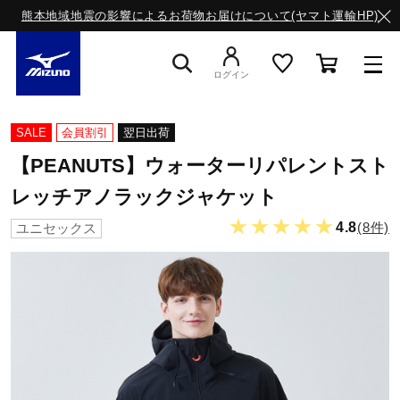
熊本地域地震の影響によるお荷物お届けについて(ヤマト運輸HP)
ログイン
スニーカー
SALE
会員割引
翌日出荷
【PEANUTS】ウォーターリパレントスト
ライフスタイルウエア
レッチアノラックジャケット
★★★★★
4.8
(8件)
ユニセックス
ランニング
サッカー／フットサル
トレーニング