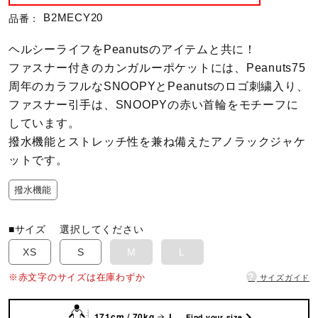
B2MECY20
品番：
陸上競技
ヘルシーライフをPeanutsのアイテムと共に！
ファスナー付きのカンガルーポケットには、Peanuts75
卓球
周年のカラフルなSNOOPYとPeanutsのロゴ刺繍入り、
ファスナー引手は、SNOOPYの赤い首輪をモチーフに
しています。
ソフトボール
撥水機能とストレッチ性を兼ね備えたアノラックジャケ
ットです。
柔道
撥水機能
■サイズ
選択してください
ウィンタースポーツ
XS
S
M
L
?
※赤文字のサイズは在庫わずか
サイズガイド
ワーキング
171cm / 70kg
L
Find your size