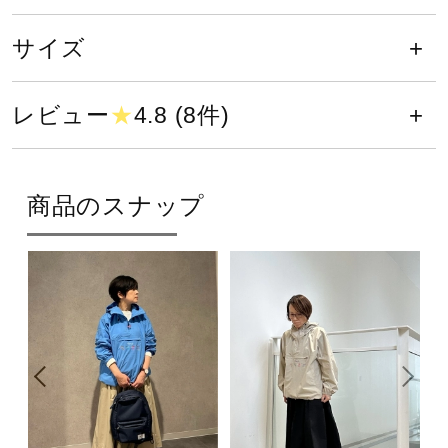
サポート
撥水性が優れていることを示し、ウ
サイズ
エア内を快適な状態に保ちます。
直営店一覧
レビュー
★
4.8 (8件)
ストレッチ性が優れていることを示
し、動きをよりスムーズにし、不快
取扱店一覧
なつっぱり感を軽減します。
商品のスナップ
サイズ
XS、S、M、L
カラー
09：ブラック
27：アズールブルー