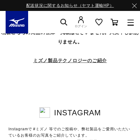
配送状況に関するお知らせ（ヤマト運輸HP）
ログイン
現在こちらの商品の在庫・掲載はございません。大変申し訳あ
りません。
スニーカー
ミズノ製品テクノロジーのご紹介
ライフスタイルウエア
ランニング
INSTAGRAM
サッカー／フットサル
Instagramで #ミズノ 等でのご投稿や、弊社製品をご愛用いただい
トレーニング
ているお客様のお写真をご紹介しています。