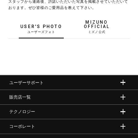
スタッフから連絡後、許諾いただいた写真を掲載させていただいて
おります。ぜひ皆様のご愛用品を教えて下さい。
野球
MIZUNO
USER'S PHOTO
OFFICIAL
ゴルフ
スイム
ユーザーサポート
バレーボール
販売店一覧
テニス／ソフトテニス
テクノロジー
コーポレート
バドミントン