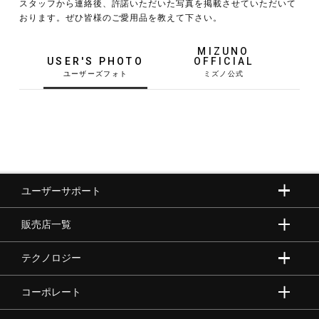
スタッフから連絡後、許諾いただいた写真を掲載させていただいて
おります。ぜひ皆様のご愛用品を教えて下さい。
野球
MIZUNO
USER'S PHOTO
OFFICIAL
ゴルフ
スイム
ユーザーサポート
バレーボール
販売店一覧
テニス／ソフトテニス
テクノロジー
コーポレート
バドミントン