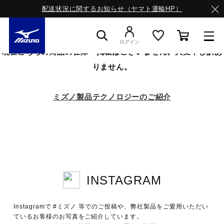
配送状況に関するお知らせ（ヤマト運輸HP）
ログイン
現在こちらの商品の在庫・掲載はございません。大変申し訳あ
りません。
スニーカー
ミズノ製品テクノロジーのご紹介
ライフスタイルウエア
ランニング
INSTAGRAM
サッカー／フットサル
Instagramで #ミズノ 等でのご投稿や、弊社製品をご愛用いただい
トレーニング
ているお客様のお写真をご紹介しています。