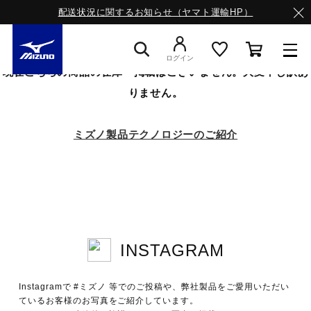
配送状況に関するお知らせ（ヤマト運輸HP）
ログイン
現在こちらの商品の在庫・掲載はございません。大変申し訳あ
りません。
スニーカー
ミズノ製品テクノロジーのご紹介
ライフスタイルウエア
ランニング
INSTAGRAM
サッカー／フットサル
Instagramで #ミズノ 等でのご投稿や、弊社製品をご愛用いただい
トレーニング
ているお客様のお写真をご紹介しています。