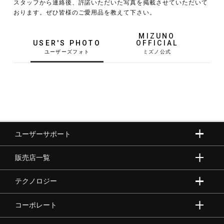
スタッフから連絡後、許諾いただいた写真を掲載させていただいて
おります。ぜひ皆様のご愛用品を教えて下さい。
野球
MIZUNO
USER'S PHOTO
OFFICIAL
ゴルフ
スイム
ユーザーサポート
バレーボール
販売店一覧
テニス／ソフトテニス
テクノロジー
コーポレート
バドミントン