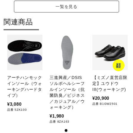
一覧を見る
関連商品
直営
限定
アーチハンモック
三進興産／DSIS
【ミズノ直営店限
インソール（ウォ
ソルボヘルシーフ
定】ユウドウ
ーキングハードタ
ルインソール（抗
III(ウォーキング)
イプ）
菌防臭／ビジネス
¥20,900
／カジュアル／ウ
¥3,080
品番 B1GW2501
ォーキング）
品番 5ZK100
¥1,980
品番 8ZA163