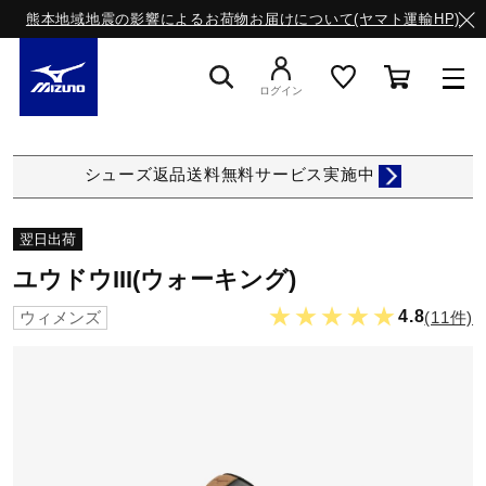
熊本地域地震の影響によるお荷物お届けについて(ヤマト運輸HP)
ログイン
スニーカー
シューズ返品送料無料サービス実施中
ライフスタイルウエア
翌日出荷
ユウドウIII(ウォーキング)
ランニング
★★★★★
4.8
(11件)
ウィメンズ
サッカー／フットサル
トレーニング