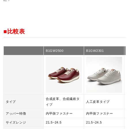
2025年秋冬
■比較表
B1GW2500
B1GW2301
B
合成皮革、合成繊維タ
タイプ
人工皮革タイプ
イプ
アッパー特徴
内甲側ファスナー
内甲側ファスナー
サイズレンジ
21.5~24.5
21.5~24.5
2