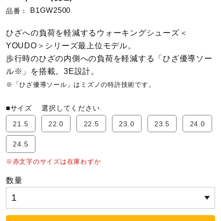
B1GW2500
品番：
陸上競技
ひざへの負荷を軽減するウォーキングシューズ＜
YOUDO＞シリーズ最上位モデル。
歩行時のひざの内側への負荷を軽減する「ひざ優導ソー
卓球
ル※」を搭載。3E設計。
※「ひざ優導ソール」はミズノの特許技術です。
ソフトボール
■サイズ
選択してください
21.5
22.0
22.5
23.0
23.5
24.0
柔道
24.5
※赤文字のサイズは在庫わずか
ウィンタースポーツ
数量
ワーキング