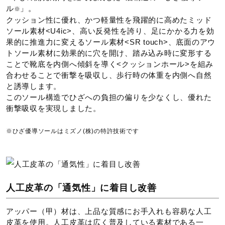
ル
」。
※
クッション性に優れ、かつ軽量性を飛躍的に高めたミッド
ソール素材<U4ic>、高い反発性を誇り、足にかかる力を効
サイズ
果的に推進力に変えるソール素材<SR touch>、底面のアウ
トソール素材に効果的に穴を開け、踏み込み時に変形する
ことで靴底を内側へ傾斜を導く<クッションホール>を組み
21.5～24.5cm
合わせることで衝撃を吸収し、歩行時の体重を内側へ自然
と誘導します。
カラー
このソール構造でひざへの負担の偏りを少なくし、優れた
衝撃吸収を実現しました。
03：グレージュ
09：ブラック
※ひざ優導ソールはミズノ(株)の特許技術です
36：マーキュリー
63：ワイン
素材
人工皮革の「通気性」に着目し改善
アッパー（甲）材は、上品な質感にお手入れも容易な人工
甲材：人工皮革、合成繊維
皮革を使用。人工皮革は広く普及している素材である一