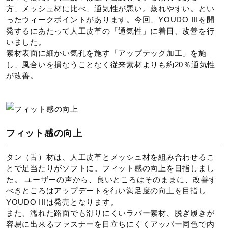
底材：合成底
方、メッシュ材に比べ、通気性が悪い。蒸れやすい。とい
ったウィークポイントがあります。今回、YOUDO IIIを開
原産国
発するにあたって人工皮革の「通気性」に着目、改善を行
いました。
素材表面に細かい気孔を施す「アップテック加工」を施
ベトナム製
し、風合いを損なうことなく従来素材よりも約20％通気性
が改善。
質量
約250g（23.5cm片方）
フィット感の向上
インソール
タン（舌）材は、人工皮革とメッシュ材を組み合わせるこ
アーチサポートインソール＋抗菌防臭Mesh（取り外し可）
とで足当たりがソフトに。フィット感の向上を目指しまし
た。 ユーザーの声から、良いところはそのままに、改善す
シューズ幅
べきところはアップデートを行い満足度の向上を目指し
YOUDO IIIは発売となります。
また、濡れた路面でも滑りにくいラバー素材
、脱ぎ履きが
3E（ワイド）相当の方向け
容易に出来るファスナーを目立ちにくくアッパー同色で内