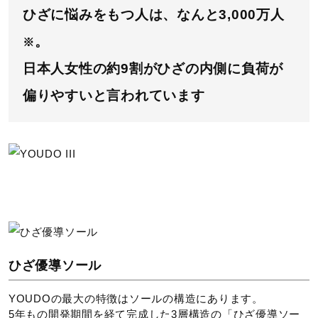
サポート
ひざに悩みをもつ人は、なんと3,000万人
高い反発性を備え、効果的に推進力
。
※
に変える素材
直営店一覧
日本人女性の約9割がひざの内側に負荷が
濡れた路面で滑りにくい、ミズノ独
偏りやすいと言われています
自のアウトソール素材。
取扱店一覧
中底部分に軟らかいスポンジ材を使
用し、快適な履き心地を実現。
内甲側ファスナー付
ひざ優導ソール
甲回り寸法が通常ラストより6mm
YOUDOの最大の特徴はソールの構造にあります。
アップ。（EEE相当）
5年もの開発期間を経て完成した3層構造の「ひざ優導ソー