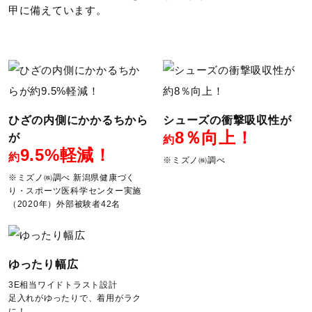
■シューズサイズの計測方法はこちら
甲に備えています。
ソール特徴
ひざ優導ソール
サステナビリティ
ひざの内側にかかるちから
シューズの衝撃吸収性が
8％向上！
が
約
9.5%軽減！
材料：
約
※ミズノ㈱調べ
アッパー本体裏地のテキスタイルに90％以上のリサイクル
※ミズノ㈱調べ 新潟県健康づく
素材を使用。
り・スポーツ医科学センター実施
（2020年）外部被験者42名
インソール表面のテキスタイルに90％以上のリサイクル素
材を使用。
ファスナーのテープ部に100％リサイクル素材を使用。
ゆったり幅広
3E相当ワイドトラスト設計
発売シーズン
足入れがゆったりで、着用がラク
に！