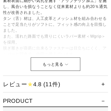
素材表面に細かい気孔を施す「アップテック加工」を施
健康／エクササイズ
し、風合いを損なうことなく従来素材よりも約20％通気
性が改善されました。
タン（舌）材は、人工皮革とメッシュ材を組み合わせる
ジュニア／キッズ
ことで足当たりがソフトに。フィット感の向上を目指し
ました。
また、濡れた路面でも滑りにくいラバー素材＜Wgrip＞
メディカル
を採用。
脱ぎ履きが容易に出来るファスナーは目立ちにくく、ア
ッパーと同色で、内甲に備えています。
コラボ／ライセンス
■しっかり歩きたい方におすすめ。長距離向けウォーキ
ングシューズ
セール
■アッパーの特徴：内甲側ファスナー
レビュー
★
4.8 (11件)
■ソールの特徴：ひざ優導ソール
その他
PRODUCT
軽さとクッション性に優れたミッド
ソール素材