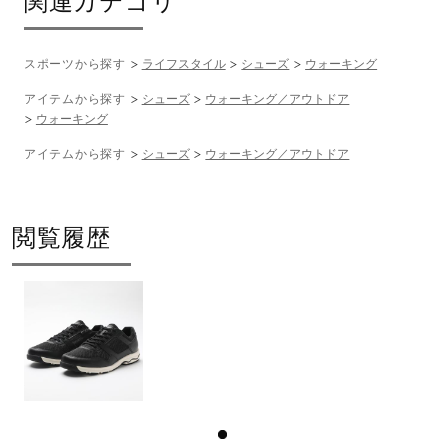
関連カテゴリ
サステナビリティ
スポーツから探す
ライフスタイル
シューズ
ウォーキング
材料：アッパー本体の人工皮革基布に50％以上のリサイク
アイテムから探す
シューズ
ウォーキング／アウトドア
ル素材を使用。
ウォーキング
利用：修理可能なアウトソールラバーによる長寿命化商品
アイテムから探す
シューズ
ウォーキング／アウトドア
発売シーズン
閲覧履歴
2022年秋冬