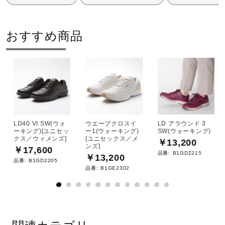
素材
甲材／合成繊維×人工皮革
おすすめ商品
底材／合成底
原産国
ベトナム製
質量
LD40 VI SW(ウォ
ウエーブクロスイ
LD アラウンド 3
ーキング)[ユニセッ
ー1(ウォーキング)
SW(ウォーキング)
クス／ウィメンズ]
[ユニセックス／メ
￥13,200
ンズ]
￥17,600
約290g（26.5cm片方）
品番:
B1GD2215
￥13,200
品番:
B1GD2205
品番:
B1GE2302
シューズ幅
4E（スーパーワイド）相当の方向け
■シューズサイズの計測方法はこちら