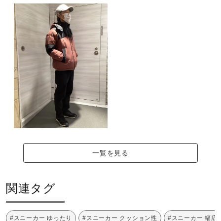
サポート
A修理可／ヒールラバー（交換後は
直営店一覧
ブラックカラーのラバーになりま
す。）
取扱店一覧
サイズ
09) 21.5～28.0cm
14) 24.5～28.0cm
一覧を見る
カラー
09：ブラック
関連タグ
14：ネイビー
#スニーカー ゆったり
#スニーカー クッション性
#スニーカー 幅広