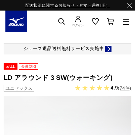
配送状況に関するお知らせ（ヤマト運輸HP）
ログイン
スニーカー
シューズ返品送料無料サービス実施中
ライフスタイルウエア
SALE
会員割引
LD アラウンド 3 SW(ウォーキング)
ランニング
★★★★★
4.9
(74件)
ユニセックス
サッカー／フットサル
トレーニング