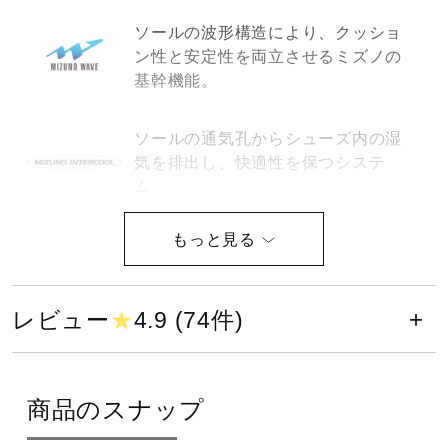
健康／エクササイズ
ソールの波形構造により、クッショ
ン性と安定性を両立させるミズノの
基幹機能。
ジュニア／キッズ
ソールの通気孔からシューズ内の湿
気を排出し、快適性を保つシステ
メディカル
ム。
コラボ／ライセンス
摩擦に強くシューズの耐久性も高め
るアウトソールラバー。
セール
レビュー
★
4.9 (74件)
その他
甲回り寸法が通常ラストより12mm
商品のスナップ
アップ。（EEEE相当）