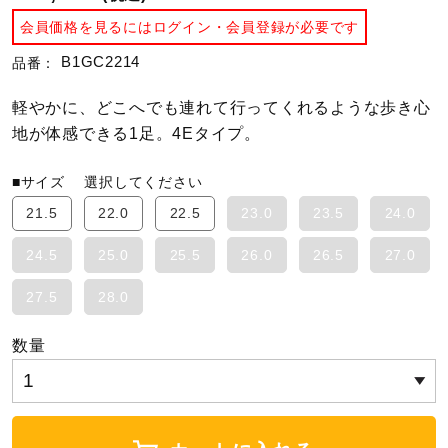
会員価格を見るにはログイン・会員登録が必要です
陸上競技
B1GC2214
品番：
軽やかに、どこへでも連れて行ってくれるような歩き心
卓球
地が体感できる1足。4Eタイプ。
■サイズ
選択してください
ソフトボール
21.5
22.0
22.5
23.0
23.5
24.0
24.5
25.0
25.5
26.0
26.5
27.0
柔道
27.5
28.0
ウィンタースポーツ
数量
ワーキング