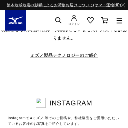
熊本地域地震の影響によるお荷物お届けについて(ヤマト運輸HP)
ログイン
現在こちらの商品の在庫・掲載はございません。大変申し訳あ
りません。
スニーカー
ミズノ製品テクノロジーのご紹介
ライフスタイルウエア
ランニング
INSTAGRAM
サッカー／フットサル
Instagramで #ミズノ 等でのご投稿や、弊社製品をご愛用いただい
トレーニング
ているお客様のお写真をご紹介しています。