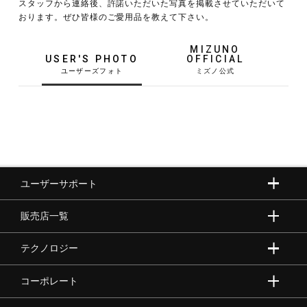
スタッフから連絡後、許諾いただいた写真を掲載させていただいて
おります。ぜひ皆様のご愛用品を教えて下さい。
野球
MIZUNO
USER'S PHOTO
OFFICIAL
ゴルフ
スイム
ユーザーサポート
バレーボール
販売店一覧
テニス／ソフトテニス
テクノロジー
コーポレート
バドミントン